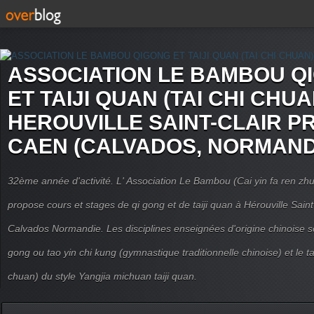
ASSOCIATION LE BAMBOU Q
ET TAIJI QUAN (TAI CHI CHUA
HEROUVILLE SAINT-CLAIR P
CAEN (CALVADOS, NORMAND
32ème année d'activité. L' Association Le Bambou (Cai yin fa ren
propose cours et stages de qi gong et de taiji quan à Hérouville Sain
Calvados Normandie. Les disciplines enseignées d'origine chinoise son
gong ou tao yin chi kung (gymnastique traditionnelle chinoise) et le tai
chuan) du style Yangjia michuan taiji quan.