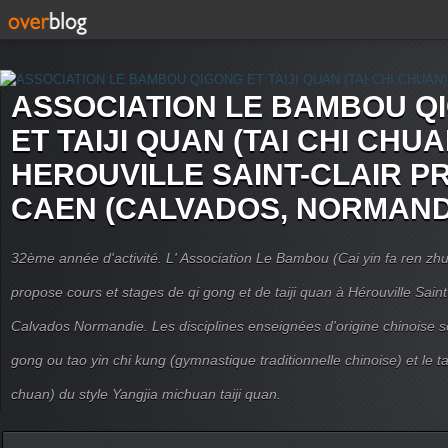
ASSOCIATION LE BAMBOU Q
ET TAIJI QUAN (TAI CHI CHUA
HEROUVILLE SAINT-CLAIR P
CAEN (CALVADOS, NORMAND
32ème année d'activité. L' Association Le Bambou (Cai yin fa ren
propose cours et stages de qi gong et de taiji quan à Hérouville Sain
Calvados Normandie. Les disciplines enseignées d'origine chinoise son
gong ou tao yin chi kung (gymnastique traditionnelle chinoise) et le tai
chuan) du style Yangjia michuan taiji quan.