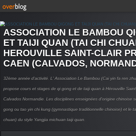
ASSOCIATION LE BAMBOU Q
ET TAIJI QUAN (TAI CHI CHUA
HEROUVILLE SAINT-CLAIR P
CAEN (CALVADOS, NORMAND
32ème année d'activité. L' Association Le Bambou (Cai yin fa ren
propose cours et stages de qi gong et de taiji quan à Hérouville Sain
Calvados Normandie. Les disciplines enseignées d'origine chinoise son
gong ou tao yin chi kung (gymnastique traditionnelle chinoise) et le tai
chuan) du style Yangjia michuan taiji quan.