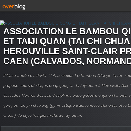
ASSOCIATION LE BAMBOU Q
ET TAIJI QUAN (TAI CHI CHUA
HEROUVILLE SAINT-CLAIR P
CAEN (CALVADOS, NORMAND
32ème année d'activité. L' Association Le Bambou (Cai yin fa ren
propose cours et stages de qi gong et de taiji quan à Hérouville Sain
Calvados Normandie. Les disciplines enseignées d'origine chinoise son
gong ou tao yin chi kung (gymnastique traditionnelle chinoise) et le tai
chuan) du style Yangjia michuan taiji quan.