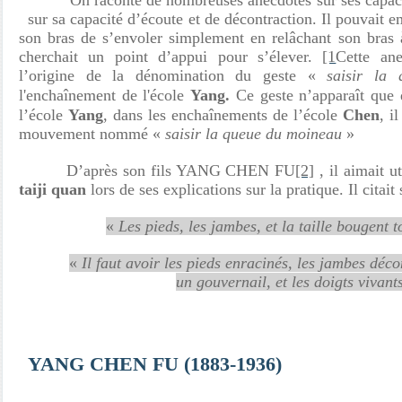
On raconte de nombreuses anecdotes sur ses capaci
sur sa capacité d’écoute et de décontraction. Il pouvait 
son bras de s’envoler simplement en relâchant son bras 
cherchait un point d’appui pour s’élever.
[1
Cette ane
l’origine de la dénomination du geste «
saisir la
l'enchaînement de l'école
Yang.
Ce
geste
n’apparaît que
l’école
Yang
, dans les enchaînements de l’école
Chen
, i
mouvement nommé «
saisir la queue du moineau
»
D’après son fils YANG CHEN FU
[2]
, il aimait ut
taiji quan
lors de ses explications sur la pratique. Il citait
«
Les pieds, les jambes, et la taille bougent 
«
Il faut avoir les pieds enracinés, les jambes déc
un gouvernail, et les doigts vivant
YANG CHEN FU (1883-1936)