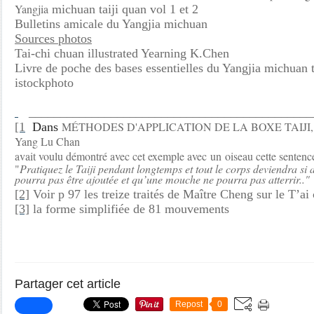
Yangjia
michuan taiji quan vol 1 et 2
Bulletins amicale du Yangjia michuan
Sources photos
Tai-chi chuan illustrated Yearning K.Chen
Livre de poche des bases essentielles du Yangjia michuan t
istockphoto
____________________________________________
MÉTHODES D'APPLICATION DE LA BOXE TAIJI
[1
Dans
Yang Lu Chan
avait voulu démontré avec cet exemple avec un oiseau cette sente
"
Pratiquez le Taiji pendant longtemps et tout le corps deviendra si
pourra pas être ajoutée et qu’une mouche ne pourra pas atterrir.."
[2]
Voir p 97 les treize traités de Maître Cheng sur le T’ai
[3]
la forme simplifiée de 81 mouvements
Partager cet article
Repost
0