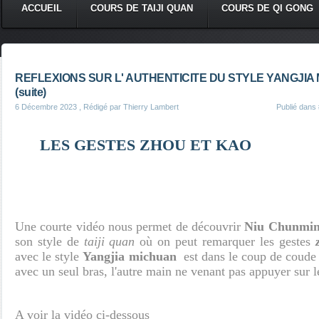
ACCUEIL
COURS DE TAIJI QUAN
COURS DE QI GONG
REFLEXIONS SUR L' AUTHENTICITE DU STYLE YANGJIA 
(suite)
6 Décembre 2023
, Rédigé par Thierry Lambert
Publié dans
LES GESTES ZHOU ET KAO
Une courte vidéo nous permet de découvrir
Niu Chunmi
son style de
taiji quan
où on peut remarquer les gestes
avec le style
Yangjia michuan
est dans le coup de coude 
avec un seul bras, l'autre main ne venant pas appuyer sur 
A voir la vidéo ci-dessous