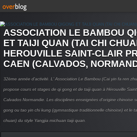
ASSOCIATION LE BAMBOU Q
ET TAIJI QUAN (TAI CHI CHUA
HEROUVILLE SAINT-CLAIR P
CAEN (CALVADOS, NORMAND
32ème année d'activité. L' Association Le Bambou (Cai yin fa ren
propose cours et stages de qi gong et de taiji quan à Hérouville Sain
Calvados Normandie. Les disciplines enseignées d'origine chinoise son
gong ou tao yin chi kung (gymnastique traditionnelle chinoise) et le tai
chuan) du style Yangjia michuan taiji quan.