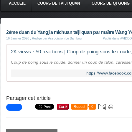
ACCUEIL
COURS DE TAIJI QUAN
COURS DE QI GONG
2ème duan du Yangjia michuan taiji quan par maître Wang Y
16 Janvier 2026
, Rédigé par Association Le Bambou
Publié dans
#VIDEOS
Coup de poing sous le coude, donner un coup de talon, caresser
https://www.facebook.c
Partager cet article
Repost
0