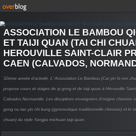
ASSOCIATION LE BAMBOU Q
ET TAIJI QUAN (TAI CHI CHUA
HEROUVILLE SAINT-CLAIR P
CAEN (CALVADOS, NORMAND
32ème année d'activité. L' Association Le Bambou (Cai yin fa ren
propose cours et stages de qi gong et de taiji quan à Hérouville Sain
Calvados Normandie. Les disciplines enseignées d'origine chinoise son
gong ou tao yin chi kung (gymnastique traditionnelle chinoise) et le tai
chuan) du style Yangjia michuan taiji quan.