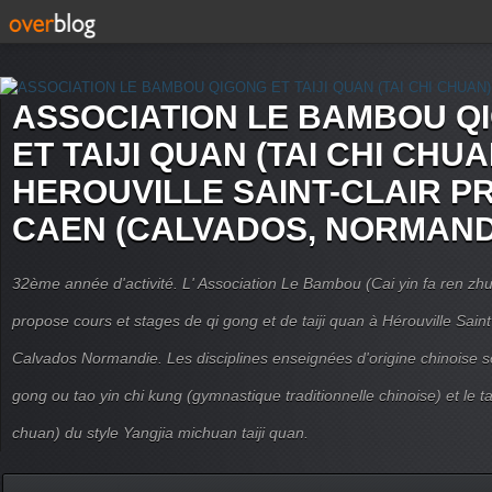
ASSOCIATION LE BAMBOU Q
ET TAIJI QUAN (TAI CHI CHUA
HEROUVILLE SAINT-CLAIR P
CAEN (CALVADOS, NORMAND
32ème année d'activité. L' Association Le Bambou (Cai yin fa ren
propose cours et stages de qi gong et de taiji quan à Hérouville Sain
Calvados Normandie. Les disciplines enseignées d'origine chinoise son
gong ou tao yin chi kung (gymnastique traditionnelle chinoise) et le tai
chuan) du style Yangjia michuan taiji quan.