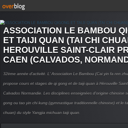
ASSOCIATION LE BAMBOU Q
ET TAIJI QUAN (TAI CHI CHUA
HEROUVILLE SAINT-CLAIR P
CAEN (CALVADOS, NORMAND
32ème année d'activité. L' Association Le Bambou (Cai yin fa ren
propose cours et stages de qi gong et de taiji quan à Hérouville Sain
Calvados Normandie. Les disciplines enseignées d'origine chinoise son
gong ou tao yin chi kung (gymnastique traditionnelle chinoise) et le tai
chuan) du style Yangjia michuan taiji quan.