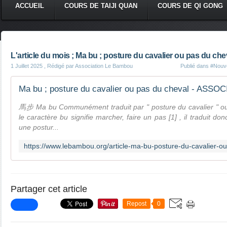
ACCUEIL
COURS DE TAIJI QUAN
COURS DE QI GONG
L'article du mois ; Ma bu ; posture du cavalier ou pas du che
1 Juillet 2025
, Rédigé par Association Le Bambou
Publié dans
#Nouve
馬步 Ma bu Communément traduit par " posture du cavalier " ou 
le caractère bu signifie marcher, faire un pas [1] , il traduit 
une postur...
Partager cet article
Repost
0