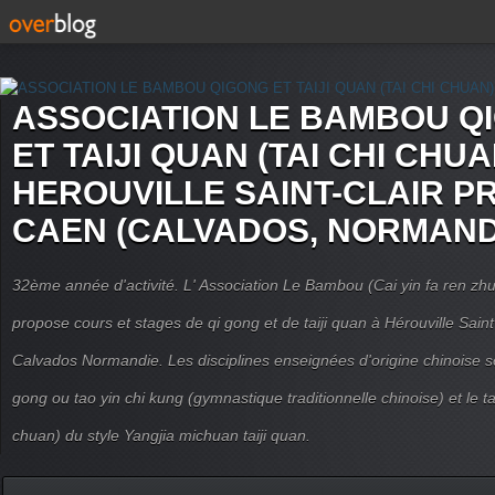
ASSOCIATION LE BAMBOU Q
ET TAIJI QUAN (TAI CHI CHUA
HEROUVILLE SAINT-CLAIR P
CAEN (CALVADOS, NORMAND
32ème année d'activité. L' Association Le Bambou (Cai yin fa ren
propose cours et stages de qi gong et de taiji quan à Hérouville Sain
Calvados Normandie. Les disciplines enseignées d'origine chinoise son
gong ou tao yin chi kung (gymnastique traditionnelle chinoise) et le tai
chuan) du style Yangjia michuan taiji quan.