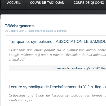
ACCUEIL
COURS DE TAIJI QUAN
COURS DE QI GONG
Téléchargements
20 Octobre 2024
, Rédigé par Association Le Bambou
Ci-dessous une étude portant sur le symbolisme animal cont
Yangjia michuan taiji quan à travers l'évocation de huit animaux
animal.pdf
http://www.lebambou.org/2023/01/tai
Ci-dessous une étude de l'aspect symbolique des formes du
symbolisme.pdf