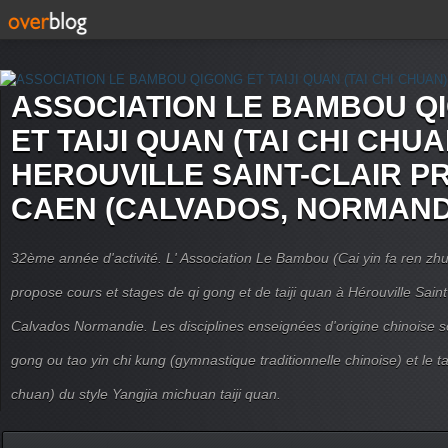
ASSOCIATION LE BAMBOU Q
ET TAIJI QUAN (TAI CHI CHUA
HEROUVILLE SAINT-CLAIR P
CAEN (CALVADOS, NORMAND
32ème année d'activité. L' Association Le Bambou (Cai yin fa ren
propose cours et stages de qi gong et de taiji quan à Hérouville Sain
Calvados Normandie. Les disciplines enseignées d'origine chinoise son
gong ou tao yin chi kung (gymnastique traditionnelle chinoise) et le tai
chuan) du style Yangjia michuan taiji quan.