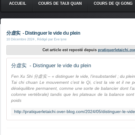
ACCUEIL
COURS DE TAIJI QUAN
COURS DE QI GONG
分虚实 - Distinguer le vide du plein
10 Décembre 2024
, Rédigé par Eve lyne
Cet article est reposté depuis
pratiquerletaichi.o
分虚实 - Distinguer le vide du plein
Fen Xu Shi 分虚实 – « distinguer le vide, l’insubstantiel ; du plein,
Tai chi chuan Le mouvement c’est le Qi, c’est la vie et il ne 
déséquilibre permanent, comme une sorte de balancier dont l’axe 
colonne vertébrale) tandis que les plateaux de la balance sont
poids