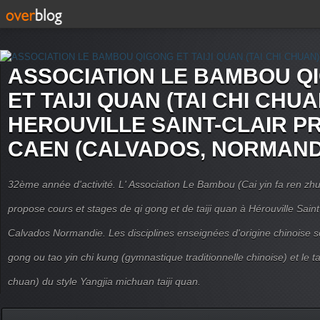
ASSOCIATION LE BAMBOU Q
ET TAIJI QUAN (TAI CHI CHUA
HEROUVILLE SAINT-CLAIR P
CAEN (CALVADOS, NORMAND
32ème année d'activité. L' Association Le Bambou (Cai yin fa ren
propose cours et stages de qi gong et de taiji quan à Hérouville Sain
Calvados Normandie. Les disciplines enseignées d'origine chinoise son
gong ou tao yin chi kung (gymnastique traditionnelle chinoise) et le tai
chuan) du style Yangjia michuan taiji quan.