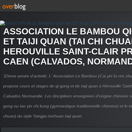
ASSOCIATION LE BAMBOU Q
ET TAIJI QUAN (TAI CHI CHUA
HEROUVILLE SAINT-CLAIR P
CAEN (CALVADOS, NORMAND
32ème année d'activité. L' Association Le Bambou (Cai yin fa ren
propose cours et stages de qi gong et de taiji quan à Hérouville Sain
Calvados Normandie. Les disciplines enseignées d'origine chinoise son
gong ou tao yin chi kung (gymnastique traditionnelle chinoise) et le tai
chuan) du style Yangjia michuan taiji quan.