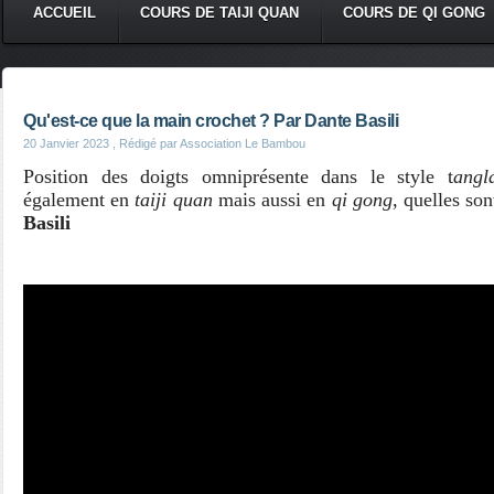
ACCUEIL
COURS DE TAIJI QUAN
COURS DE QI GONG
Qu'est-ce que la main crochet ? Par Dante Basili
20 Janvier 2023
, Rédigé par Association Le Bambou
Position des doigts omniprésente dans le style t
angl
également en
taiji quan
mais aussi en
qi gong
, quelles son
Basili