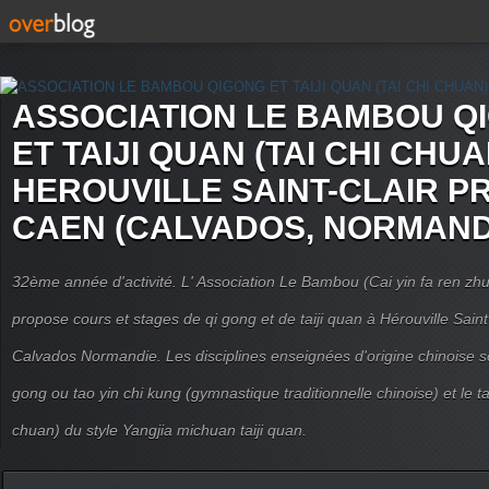
ASSOCIATION LE BAMBOU Q
ET TAIJI QUAN (TAI CHI CHUA
HEROUVILLE SAINT-CLAIR P
CAEN (CALVADOS, NORMAND
32ème année d'activité. L' Association Le Bambou (Cai yin fa ren
propose cours et stages de qi gong et de taiji quan à Hérouville Sain
Calvados Normandie. Les disciplines enseignées d'origine chinoise son
gong ou tao yin chi kung (gymnastique traditionnelle chinoise) et le tai
chuan) du style Yangjia michuan taiji quan.