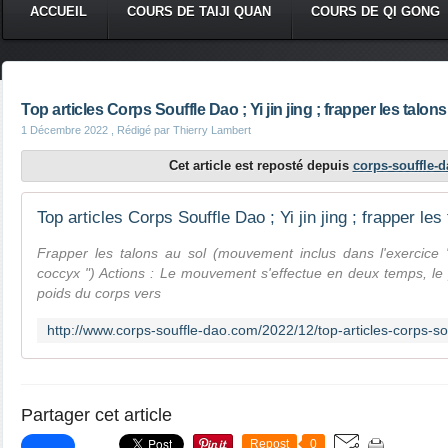
ACCUEIL
COURS DE TAIJI QUAN
COURS DE QI GONG
Top articles Corps Souffle Dao ; Yi jin jing ; frapper les talons
1 Décembre 2022
, Rédigé par Thierry Lambert
Cet article est reposté depuis
corps-souffle-
Top articles Corps Souffle Dao ; Yi jin jing ; frapper les
Frapper les talons au sol (mouvement inclus dans l'exercice 
coccyx ") Actions : Le mouvement s'effectue en deux temps, le 
poids du corps vers
Partager cet article
Repost
0