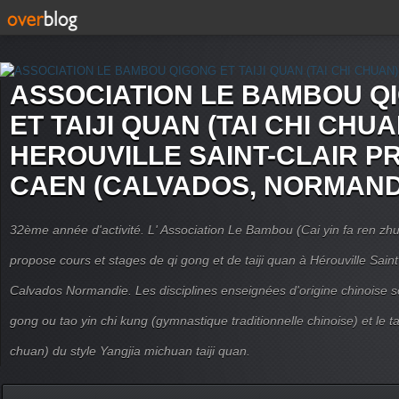
ASSOCIATION LE BAMBOU Q
ET TAIJI QUAN (TAI CHI CHUA
HEROUVILLE SAINT-CLAIR P
CAEN (CALVADOS, NORMAND
32ème année d'activité. L' Association Le Bambou (Cai yin fa ren
propose cours et stages de qi gong et de taiji quan à Hérouville Sain
Calvados Normandie. Les disciplines enseignées d'origine chinoise son
gong ou tao yin chi kung (gymnastique traditionnelle chinoise) et le tai
chuan) du style Yangjia michuan taiji quan.