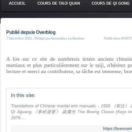
ACCUEIL
COURS DE TAIJI QUAN
COURS DE QI GONG
Publié depuis Overblog
7 Décembre 2022
, Rédigé par Association Le Bambou
Publié dans
#HISTO
A lire sur ce site de nombreux textes anciens chinois 
martiaux et plus particulièrement sur le taiji, n'hésitez 
lecture et merci au contributeur, sa tâche est immense, bra
In this site:
Translations of Chinese martial arts manuals: - 1560 《射法》
Qi Jiguang 《拳經捷要》 戚繼光 The Boxing Classic (Keys to Ni
1676 ...
https://brennan