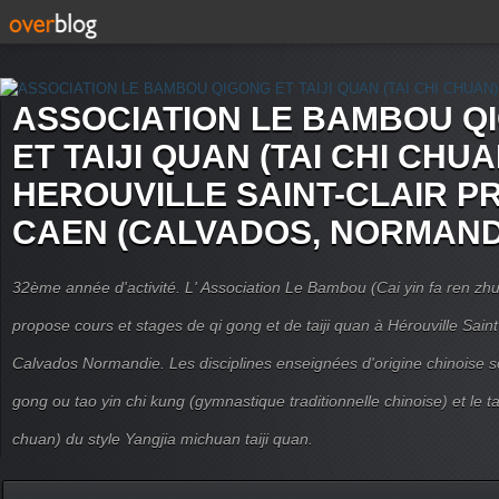
ASSOCIATION LE BAMBOU Q
ET TAIJI QUAN (TAI CHI CHUA
HEROUVILLE SAINT-CLAIR P
CAEN (CALVADOS, NORMAND
32ème année d'activité. L' Association Le Bambou (Cai yin fa ren
propose cours et stages de qi gong et de taiji quan à Hérouville Sain
Calvados Normandie. Les disciplines enseignées d'origine chinoise son
gong ou tao yin chi kung (gymnastique traditionnelle chinoise) et le tai
chuan) du style Yangjia michuan taiji quan.