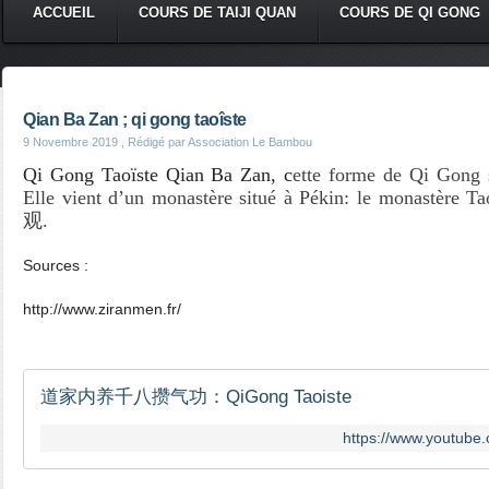
ACCUEIL
COURS DE TAIJI QUAN
COURS DE QI GONG
Qian Ba Zan ; qi gong taoîste
9 Novembre 2019
, Rédigé par Association Le Bambou
Qi Gong Taoïste Qian Ba Zan, c
ette forme de Qi Gong s
Elle vient d’un monastère situé à Pékin: le monastère T
观
.
Sources :
http://www.ziranmen.fr/
道家内养千八攒气功：QiGong Taoiste
https://www.youtube