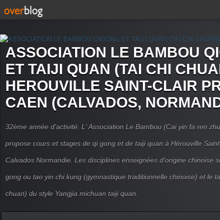
ASSOCIATION LE BAMBOU Q
ET TAIJI QUAN (TAI CHI CHUA
HEROUVILLE SAINT-CLAIR P
CAEN (CALVADOS, NORMAND
32ème année d'activité. L' Association Le Bambou (Cai yin fa ren
propose cours et stages de qi gong et de taiji quan à Hérouville Sain
Calvados Normandie. Les disciplines enseignées d'origine chinoise son
gong ou tao yin chi kung (gymnastique traditionnelle chinoise) et le tai
chuan) du style Yangjia michuan taiji quan.