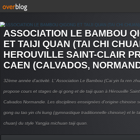
ASSOCIATION LE BAMBOU Q
ET TAIJI QUAN (TAI CHI CHUA
HEROUVILLE SAINT-CLAIR P
CAEN (CALVADOS, NORMAND
32ème année d'activité. L' Association Le Bambou (Cai yin fa ren
propose cours et stages de qi gong et de taiji quan à Hérouville Sain
Calvados Normandie. Les disciplines enseignées d'origine chinoise son
gong ou tao yin chi kung (gymnastique traditionnelle chinoise) et le tai
chuan) du style Yangjia michuan taiji quan.