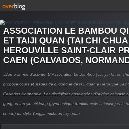
ASSOCIATION LE BAMBOU Q
ET TAIJI QUAN (TAI CHI CHUA
HEROUVILLE SAINT-CLAIR P
CAEN (CALVADOS, NORMAND
32ème année d'activité. L' Association Le Bambou (Cai yin fa ren
propose cours et stages de qi gong et de taiji quan à Hérouville Sain
Calvados Normandie. Les disciplines enseignées d'origine chinoise son
gong ou tao yin chi kung (gymnastique traditionnelle chinoise) et le tai
chuan) du style Yangjia michuan taiji quan.