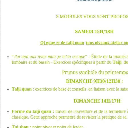
3 MODULES VOUS SONT PROPO
SAMEDI 15H/18H
Qi gong et de taiji quan
tous niveaux a
telier o
"
J'ai mal aux reins mais je m'en occupe
" - Étude de la bioméca
lombaire et du bassin - Exercices spécifiques à partir du
Taiji
, d
Prunus symbole du printemps
DIMANCHE 9H30/12H30
:
Taiji quan
: exercices de base et conseils
en liaison avec la sais
DIMANCHE 14H/17H
:
Forme du taiji quan :
travail de l'ouverture et de la fermeture
classique. Cette approche permettra de revisiter la pratique de sa
Tui shou :
point pivot et point de levier.