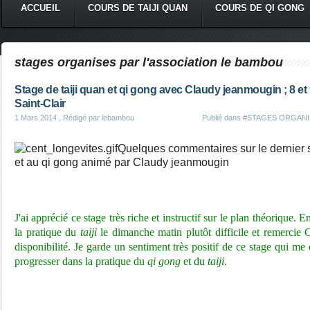
ACCUEIL
COURS DE TAIJI QUAN
COURS DE QI GONG
stages organises par l'association le bambou
Stage de taiji quan et qi gong avec Claudy jeanmougin ; 8 et 
Saint-Clair
1 Mars 2014
, Rédigé par lebambou
Publié dans
#STAGES ORGANI
Quelques commentaires sur le dernier s
et au qi gong animé par Claudy jeanmougin
J'ai apprécié ce stage très riche et instructif sur le plan théorique. E
la pratique du
taiji
le dimanche matin plutôt difficile et remercie 
disponibilité. Je garde un sentiment très positif de ce stage qui m
progresser dans la pratique du
qi gong
et du
taiji
.