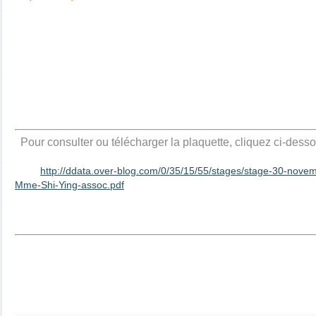
Pour consulter ou télécharger la plaquette, cliquez ci-dess
http://ddata.over-blog.com/0/35/15/55/stages/stage-30-nov
Mme-Shi-Ying-assoc.pdf