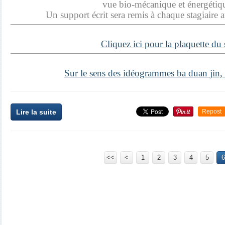
vue bio-mécanique et énergétiq
Un support écrit sera remis à chaque stagiaire 
Cliquez ici pour la plaquette du
Sur le sens des idéogrammes ba duan jin, 
Lire la suite
Repost
<<
<
1
2
3
4
5
6