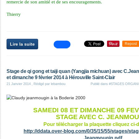
remercie de son amitié et de ses encouragements.
Thierry
Lire la suite
Repost
Stage de qi gong et taiji quan (Yangjia michuan) avec C.Jea
et dimanche 9 février 2014 à Hérouville Saint-Clair
21 Janvier 2014
, Rédigé par lebambou
Publié dans
#STAGES ORGANI
SAMEDI 08 ET DIMANCHE 09 FEV
STAGE
AVEC C. JEANMOU
Pour télécharger la plaquette cliquez ci-
http://ddata.over-blog.com/0/35/15/55/stages/stag
Jeanmougin.pdf