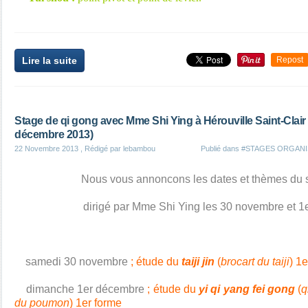
Lire la suite
Repost
Stage de qi gong avec Mme Shi Ying à Hérouville Saint-Clair
décembre 2013)
22 Novembre 2013
, Rédigé par lebambou
Publié dans
#STAGES ORGANI
Nous vous annoncons les dates et thèmes du 
dirigé par Mme Shi Ying les 30 novembre et 
samedi 30 novembre
; étude du
taiji jin
(
brocart du taiji
) 1
dimanche 1er décembre
; étude du
yi qi yang fei gong
(
q
du poumon
) 1er forme