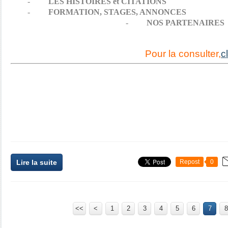
-
LES HISTOIRES et CITATIONS
-
FORMATION, STAGES, ANNONCES
-
NOS PARTENAIRES
Pour la consulter,
c
Lire la suite
Repost
0
<<
<
1
2
3
4
5
6
7
8