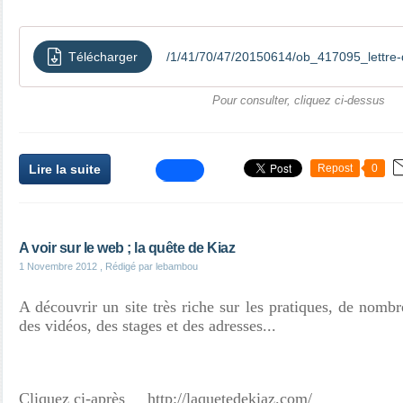
Télécharger
/1/41/70/47/20150614/ob_417095_lettre-d
Pour consulter, cliquez ci-dessus
Lire la suite
Repost
0
A voir sur le web ; la quête de Kiaz
1 Novembre 2012
, Rédigé par lebambou
A découvrir un site très riche sur les pratiques, de nombre
des vidéos, des stages et des adresses...
Cliquez ci-après
http://laquetedekiaz.com/