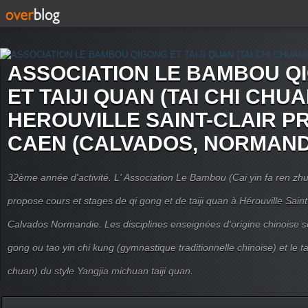
ASSOCIATION LE BAMBOU Q
ET TAIJI QUAN (TAI CHI CHUA
HEROUVILLE SAINT-CLAIR P
CAEN (CALVADOS, NORMAND
32ème année d'activité. L' Association Le Bambou (Cai yin fa ren
propose cours et stages de qi gong et de taiji quan à Hérouville Sain
Calvados Normandie. Les disciplines enseignées d'origine chinoise son
gong ou tao yin chi kung (gymnastique traditionnelle chinoise) et le tai
chuan) du style Yangjia michuan taiji quan.