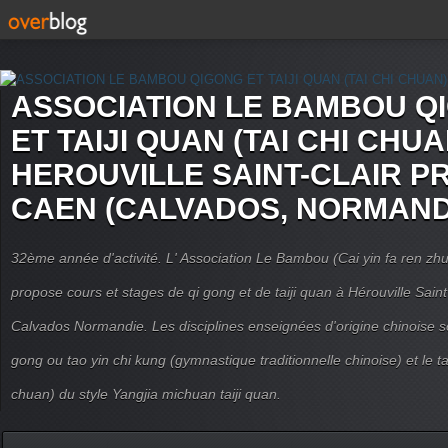
ASSOCIATION LE BAMBOU Q
ET TAIJI QUAN (TAI CHI CHUA
HEROUVILLE SAINT-CLAIR P
CAEN (CALVADOS, NORMAND
32ème année d'activité. L' Association Le Bambou (Cai yin fa ren
propose cours et stages de qi gong et de taiji quan à Hérouville Sain
Calvados Normandie. Les disciplines enseignées d'origine chinoise son
gong ou tao yin chi kung (gymnastique traditionnelle chinoise) et le tai
chuan) du style Yangjia michuan taiji quan.