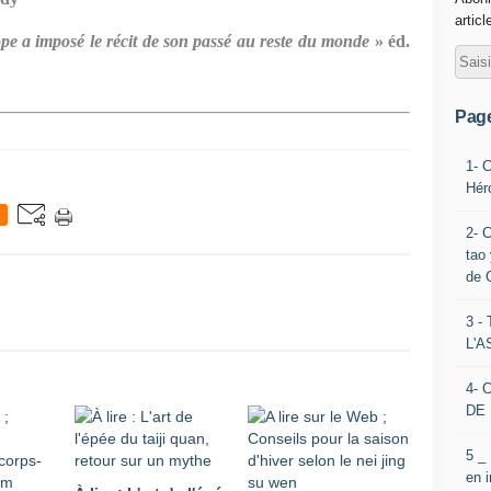
articl
ope a imposé le récit de son passé au reste du monde
» éd.
Pag
1- 
Hér
2- 
tao 
de 
3 
L'
4- 
DE 
5 _
en 