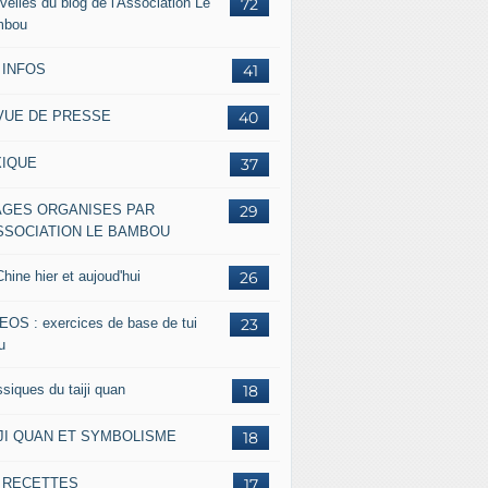
velles du blog de l'Association Le
72
mbou
 INFOS
41
VUE DE PRESSE
40
XIQUE
37
AGES ORGANISES PAR
29
ASSOCIATION LE BAMBOU
hine hier et aujoud'hui
26
EOS : exercices de base de tui
23
u
siques du taiji quan
18
IJI QUAN ET SYMBOLISME
18
s RECETTES
17