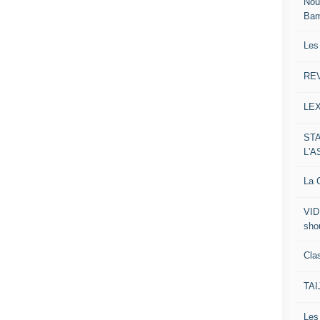
Nou
Ba
Les
RE
LE
ST
L'
La C
VID
sho
Clas
TA
Le