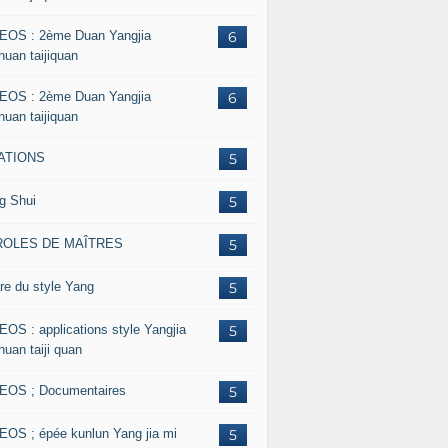
EOS : 2ème Duan Yangjia
6
huan taijiquan
EOS : 2ème Duan Yangjia
6
huan taijiquan
ATIONS
5
g Shui
5
ROLES DE MAÎTRES
5
re du style Yang
5
EOS : applications style Yangjia
5
huan taiji quan
EOS ; Documentaires
5
EOS ; épée kunlun Yang jia mi
5