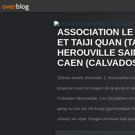
ASSOCIATION L
ET TAIJI QUAN (T
HEROUVILLE SAI
CAEN (CALVADO
32ème année d'activité. L' Association
propose cours et stages de qi gong et de 
Calvados Normandie. Les disciplines ense
gong ou tao yin chi kung (gymnastique trad
chuan) du style Yangjia michuan taiji qua