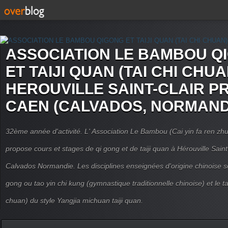
ASSOCIATION LE BAMBOU Q
ET TAIJI QUAN (TAI CHI CHUA
HEROUVILLE SAINT-CLAIR P
CAEN (CALVADOS, NORMAND
32ème année d'activité. L' Association Le Bambou (Cai yin fa ren
propose cours et stages de qi gong et de taiji quan à Hérouville Sain
Calvados Normandie. Les disciplines enseignées d'origine chinoise son
gong ou tao yin chi kung (gymnastique traditionnelle chinoise) et le tai
chuan) du style Yangjia michuan taiji quan.