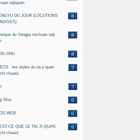
huan taijiquan
ENGYU DU JOUR (LOCUTIONS
8
NOISES)
orique du Yangjia michuan taiji
8
n
JIN JING
8
EOS : les styles du tai ji quan
7
 chi chuan)
e
7
g Shui
6
FOS WEB
6
EST-CE QUE LE TAI JI QUAN
6
 chi chuan)