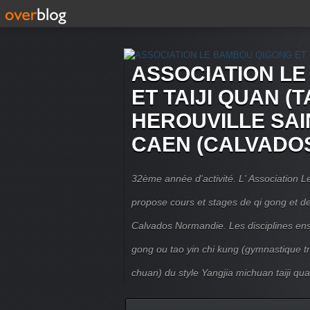
ASSOCIATION L
ET TAIJI QUAN (T
HEROUVILLE SAI
CAEN (CALVADO
32ème année d'activité. L' Association
propose cours et stages de qi gong et de 
Calvados Normandie. Les disciplines ense
gong ou tao yin chi kung (gymnastique trad
chuan) du style Yangjia michuan taiji qua