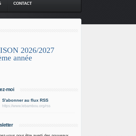
S
CONTACT
ISON 2026/2027
ème année
ez-moi
S'abonner au flux RSS
https://www.lebambou.org/rss
letter
ez-vous pour être averti des nouveaux