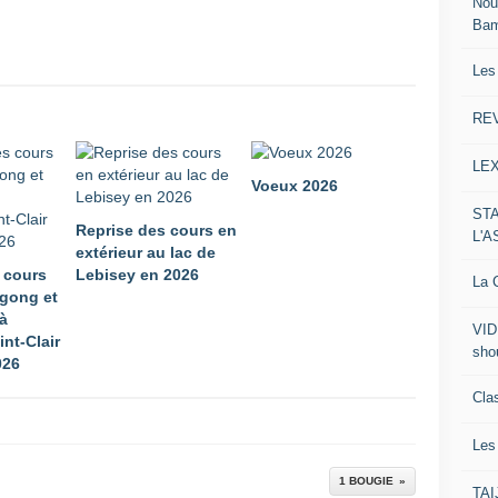
Nou
Ba
Les
RE
LE
Voeux 2026
ST
Reprise des cours en
L'
extérieur au lac de
 cours
Lebisey en 2026
La C
 gong et
 à
VID
int-Clair
sho
026
Clas
Le
1 BOUGIE
TA