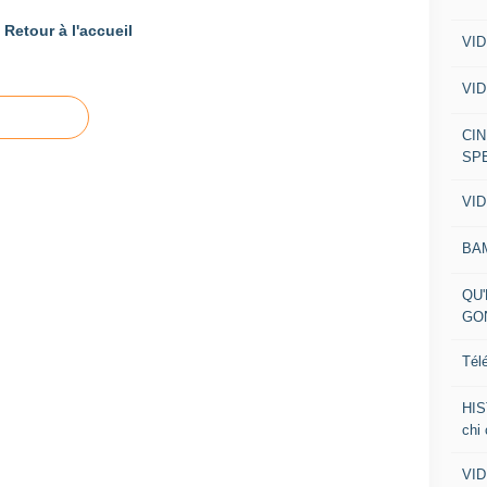
Retour à l'accueil
VID
VID
CIN
SP
VID
BA
QU'
GO
Tél
HIS
chi
VID