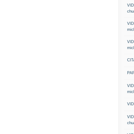
VID
chua
VID
mic
VID
mic
CIT
PA
VID
mic
VID
VID
chua