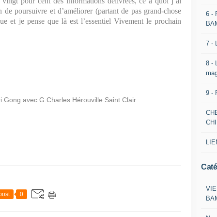
 vingt pour cent des informations délivrées, ce à quoi j’ai
n de poursuivre et d’améliorer (partant de pas grand-chose
6 -
que et je pense que là est l’essentiel Vivement le prochain
BA
7 -
8 -
mag
9 -
i Gong avec G.Charles Hérouville Saint Clair
CH
CH
LIE
Caté
VIE
post
0
BA