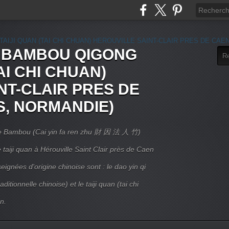
E BAMBOU QIGONG
AI CHI CHUAN)
NT-CLAIR PRES DE
S, NORMANDIE)
 Le Bambou (Cai yin fa ren zhu 財 因 法 人 竹)
taiji quan à Hérouville Saint Clair près de Caen
ignées d'origine chinoise sont : le dao yin qi
itionnelle chinoise) et le taiji quan (tai chi
n.