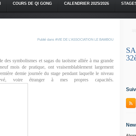
N
COURS DE QI GONG
CALENDRIER 2025/2026
STAGE
Publié dans
#VIE DE L'ASSOCIATION LE BAMBOU
SA
32
e des symbolismes et sagas du taoïsme alliée à ma grande
neuf mois de pratique, ont vraisemblablement largement
première demie journée du stage pendant laquelle le niveau
vé, voire étranger à mes propres capacités.
Suiv
News
Abonn