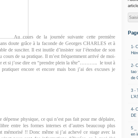
articl
Pag
Au cours de la journée suivante cette première
, sans doute grâce à la faconde de Georges CHARLES et à
1- 
le de susciter. Il est inutile d’insister sur l’étendue de son
Hér
 au cours de sa pratique. Il m’est fréquemment arrivé de moi-
 et si j’ose dire en “prendre plein la tête”………..
le tout à
2- 
r, pratiquer encore et encore mais bon j’ai des excuses je
tao 
de 
3 
L'
4- 
DE 
le dépense physique, ce qui n’est pas fait pour me déplaire,
uilibre entre les formes internes et d’autres beaucoup plus
5 _
ut mémorisé !! Donc même si j’ai achevé ce stage avec la
en 