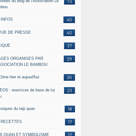
velles du blog de l'Association Le
73
mbou
 INFOS
40
VUE DE PRESSE
40
XIQUE
37
AGES ORGANISES PAR
29
ASSOCIATION LE BAMBOU
hine hier et aujoud'hui
26
EOS : exercices de base de tui
23
u
siques du taiji quan
18
s RECETTES
17
IJI QUAN ET SYMBOLISME
17