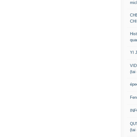
mic
CH
CHI
Hist
qua
YI 
VID
(tai
épe
Fen
IN
QU'
(tai