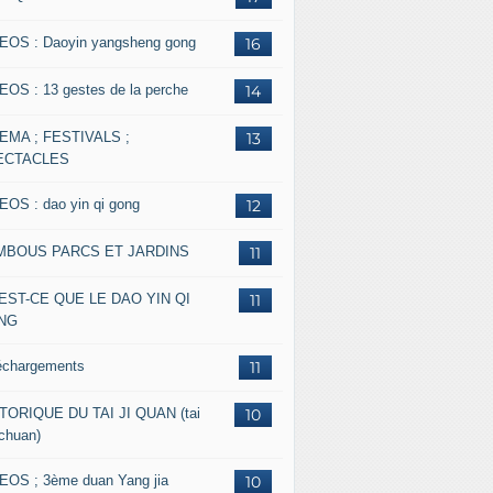
EOS : Daoyin yangsheng gong
16
EOS : 13 gestes de la perche
14
EMA ; FESTIVALS ;
13
ECTACLES
EOS : dao yin qi gong
12
MBOUS PARCS ET JARDINS
11
EST-CE QUE LE DAO YIN QI
11
NG
échargements
11
TORIQUE DU TAI JI QUAN (tai
10
 chuan)
EOS ; 3ème duan Yang jia
10