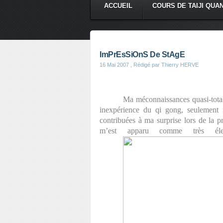
ACCUEIL
COURS DE TAIJI QUA
ImPrEsSiOnS De StAgE
16 Mai 2007
, Rédigé par Thierry HERVE
Ma méconnaissances quasi-total
inexpérience du qi gong, seulement 
contribuées à ma surprise lors de la 
m’est apparu comme très éle