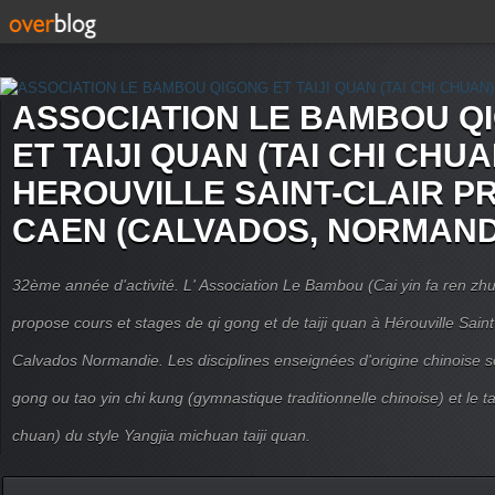
ASSOCIATION LE BAMBOU Q
ET TAIJI QUAN (TAI CHI CHUA
HEROUVILLE SAINT-CLAIR P
CAEN (CALVADOS, NORMAND
32ème année d'activité. L' Association Le Bambou (Cai yin fa ren
propose cours et stages de qi gong et de taiji quan à Hérouville Sain
Calvados Normandie. Les disciplines enseignées d'origine chinoise son
gong ou tao yin chi kung (gymnastique traditionnelle chinoise) et le tai
chuan) du style Yangjia michuan taiji quan.