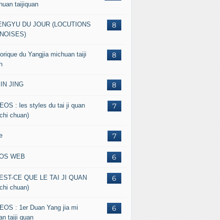
huan taijiquan
ENGYU DU JOUR (LOCUTIONS
8
NOISES)
orique du Yangjia michuan taiji
8
n
JIN JING
8
EOS : les styles du tai ji quan
7
 chi chuan)
e
7
FOS WEB
6
EST-CE QUE LE TAI JI QUAN
6
 chi chuan)
EOS : 1er Duan Yang jia mi
6
n taiji quan