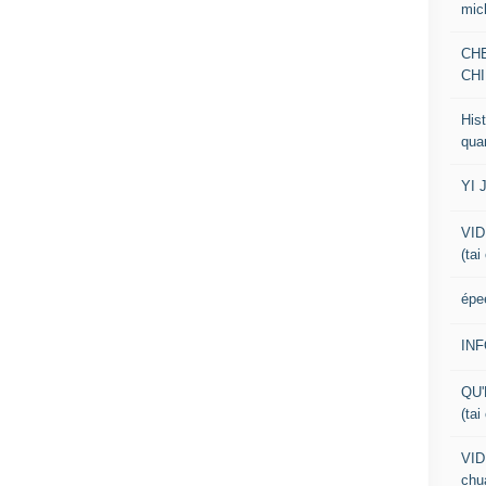
mic
CH
CHI
Hist
qua
YI 
VID
(tai
épe
IN
QU'
(tai
VID
chua