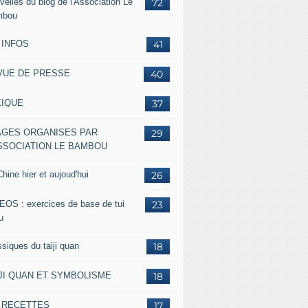
velles du blog de l'Association Le
72
mbou
 INFOS
41
VUE DE PRESSE
40
XIQUE
37
AGES ORGANISES PAR
29
ASSOCIATION LE BAMBOU
hine hier et aujoud'hui
26
EOS : exercices de base de tui
23
u
siques du taiji quan
18
IJI QUAN ET SYMBOLISME
18
s RECETTES
17