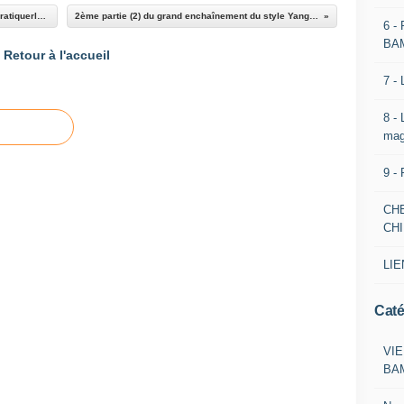
Les 5 pas 五 步 wu bu (ou wu pu) sur le blog "pratiquerletaichi.over-blog.com"
2ème partie (2) du grand enchaînement du style Yangjia michuan taiji quan
6 -
BA
Retour à l'accueil
7 -
8 -
mag
9 -
CH
CH
LIE
Caté
VIE
BA