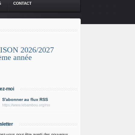
S
CONTACT
ISON 2026/2027
ème année
ez-moi
S'abonner au flux RSS
https://www.lebambou.org/rss
letter
ez-vous pour être averti des nouveaux