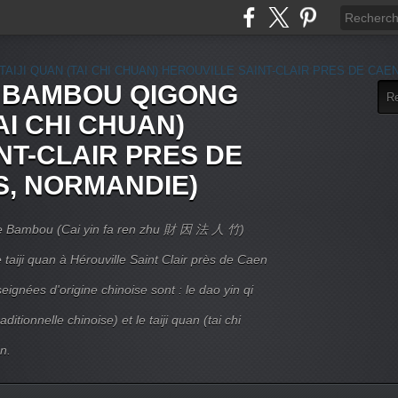
E BAMBOU QIGONG
AI CHI CHUAN)
NT-CLAIR PRES DE
S, NORMANDIE)
 Le Bambou (Cai yin fa ren zhu 財 因 法 人 竹)
taiji quan à Hérouville Saint Clair près de Caen
ignées d'origine chinoise sont : le dao yin qi
itionnelle chinoise) et le taiji quan (tai chi
n.