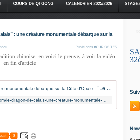
N
COURS DE QI GONG
CALENDRIER 2025/2026
STAGE
Calais” : une créature monumentale débarque sur la
ambou
Publié dans
#CURIOSITES
SA
adition chinoise, en voici le preuve, à voir la vidéo
32
en fin d'article
"Le dragon de Calais" : une créature monumentale débarque sur la Côte d'Opale
Suiv
https://www.profession-spectacle.com/le-dragon-de-calais-une-creature-monumentale-debarque-sur-la-cote-dopale/
News
post
0
Abonn