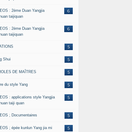
EOS : 2ème Duan Yangjia
6
huan taijiquan
EOS : 2ème Duan Yangjia
6
huan taijiquan
ATIONS
5
g Shui
5
ROLES DE MAÎTRES
5
re du style Yang
5
EOS : applications style Yangjia
5
huan taiji quan
EOS ; Documentaires
5
EOS ; épée kunlun Yang jia mi
5