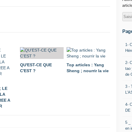
articl
Pag
1- 
Hér
2- 
QU'EST-CE QUE
Top articles : Yang
tao 
C'EST ?
Sheng ; nourrir la vie
de 
3 
; LE
L'
LA
EE A
4- 
R
DE 
5 _
en 