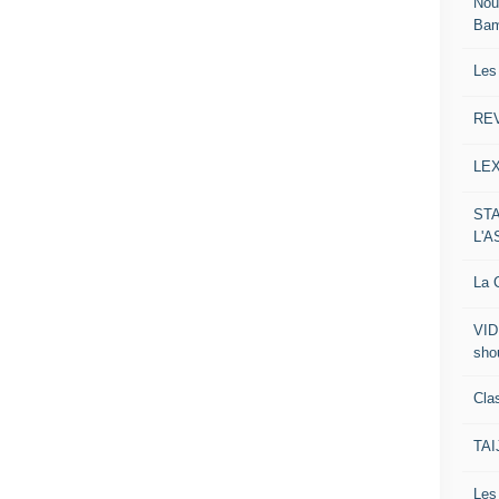
Nou
Ba
Les
RE
LE
ST
L'
La C
VID
sho
Clas
TA
Le