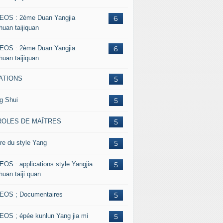
EOS : 2ème Duan Yangjia
6
huan taijiquan
EOS : 2ème Duan Yangjia
6
huan taijiquan
ATIONS
5
g Shui
5
ROLES DE MAÎTRES
5
re du style Yang
5
EOS : applications style Yangjia
5
huan taiji quan
EOS ; Documentaires
5
EOS ; épée kunlun Yang jia mi
5