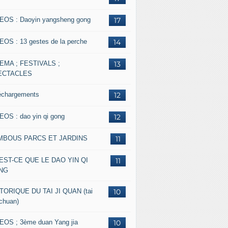
EOS : Daoyin yangsheng gong
17
EOS : 13 gestes de la perche
14
EMA ; FESTIVALS ;
13
ECTACLES
échargements
12
EOS : dao yin qi gong
12
MBOUS PARCS ET JARDINS
11
EST-CE QUE LE DAO YIN QI
11
NG
TORIQUE DU TAI JI QUAN (tai
10
 chuan)
EOS ; 3ème duan Yang jia
10