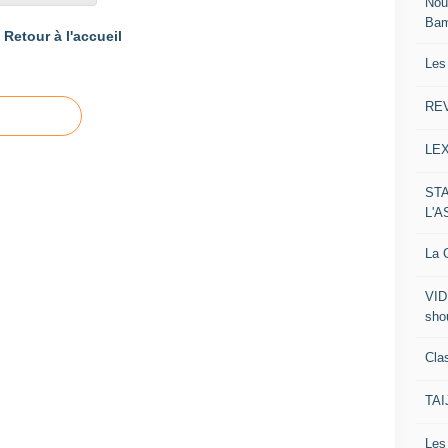
Nou
Ba
Retour à l'accueil
Les
RE
LE
ST
L'
La C
VID
sho
Clas
TA
Le