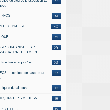
velles du blog de l'Association Le
72
mbou
 INFOS
41
VUE DE PRESSE
40
XIQUE
37
AGES ORGANISES PAR
29
ASSOCIATION LE BAMBOU
hine hier et aujoud'hui
26
EOS : exercices de base de tui
23
u
siques du taiji quan
18
IJI QUAN ET SYMBOLISME
18
s RECETTES
17