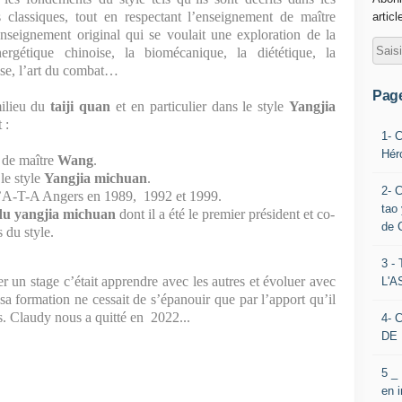
s classiques, tout en respectant l’enseignement de maître
articl
enseignement original qui se voulait une exploration de la
nergétique chinoise, la biomécanique, la diététique, la
ise, l’art du combat…
Pag
lieu du
taiji quan
et en particulier dans le style
Yangjia
 :
1- 
Hér
 de maître
Wang
.
le style
Yangjia michuan
.
2- 
’A-T-A Angers en 1989,
1992 et 1999.
tao 
du yangjia michuan
dont il a été le premier président et co-
de 
 du style.
3 
er un stage c’était apprendre avec les autres et évoluer avec
L'
e sa formation ne cessait de s’épanouir que par l’apport qu’il
ves. Claudy nous a quitté en 2022...
4- 
DE 
5 _
en 