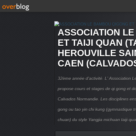
ASSOCIATION L
ET TAIJI QUAN (T
HEROUVILLE SAI
CAEN (CALVADO
32ème année d'activité. L' Association
propose cours et stages de qi gong et de 
Calvados Normandie. Les disciplines ense
gong ou tao yin chi kung (gymnastique trad
chuan) du style Yangjia michuan taiji qua