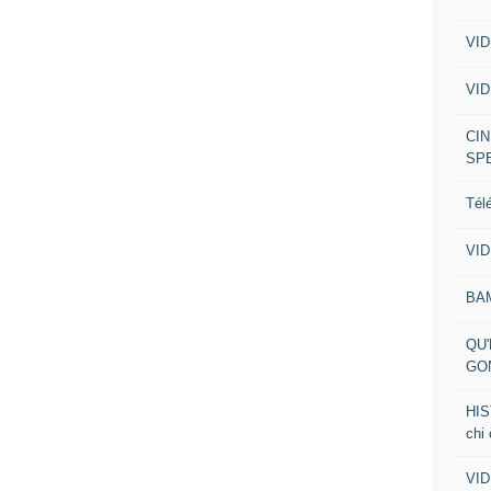
VID
VID
CIN
SP
Tél
VID
BA
QU'
GO
HIS
chi
VID