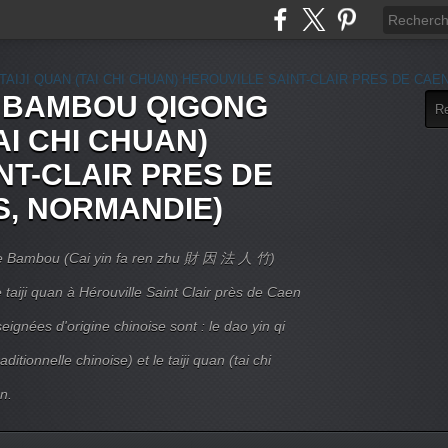
E BAMBOU QIGONG
AI CHI CHUAN)
NT-CLAIR PRES DE
S, NORMANDIE)
 Le Bambou (Cai yin fa ren zhu 財 因 法 人 竹)
taiji quan à Hérouville Saint Clair près de Caen
ignées d'origine chinoise sont : le dao yin qi
itionnelle chinoise) et le taiji quan (tai chi
n.