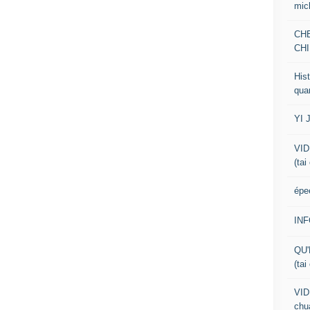
mic
CH
CHI
Hist
qua
YI 
VID
(tai
épe
IN
QU'
(tai
VID
chua