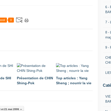
6 -
BA
post
0
7 -
8 -
mag
9 -
CH
CH
LIE
 de SHI
Présentation de CHIN
Top articles : Yang
Shing-Pok
Sheng ; nourrir la vie
Caté
VIE
BA
0 et 21 mai 2006