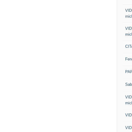
VID
mic
VID
mic
CIT
Fen
PA
Sab
VID
mic
VID
VID