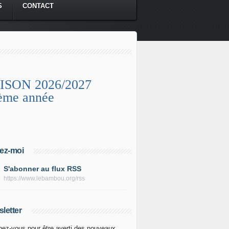
S
CONTACT
ISON 2026/2027
ème année
ez-moi
S'abonner au flux RSS
https://www.lebambou.org/rss
letter
ez-vous pour être averti des nouveaux