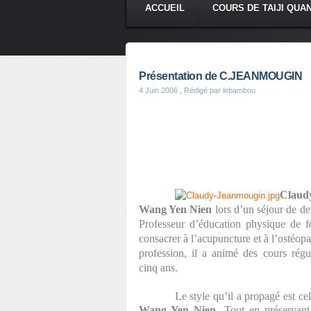
ACCUEIL
COURS DE TAIJI QUA
Présentation de C.JEANMOUGIN
4 Juin 2006
, Rédigé par lebambou
Claud
Wang Yen Nien
lors d’un séjour de d
Professeur d’éducation physique de fo
consacrer à l’acupuncture et à l’ostéopa
profession, il a animé des cours régu
cinq ans.
Le style qu’il a propagé est cel
Wang Yen Nien
. Tout en préservant