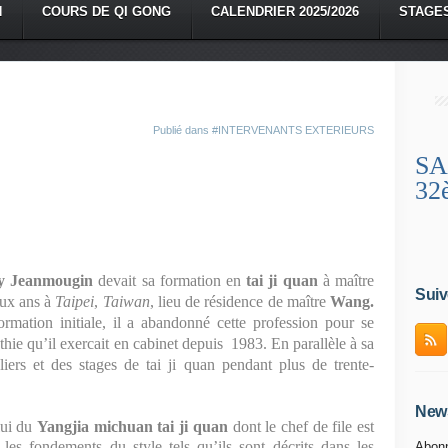
N
COURS DE QI GONG
CALENDRIER 2025/2026
STAGE
Publié dans
#INTERVENANTS EXTERIEURS
SA
32
y Jeanmougin
devait sa formation en
tai ji quan
à maître
Suiv
eux ans à
Taipei
,
Taiwan
, lieu de résidence de maître
Wang.
rmation initiale, il a abandonné cette profession pour se
thie qu’il exercait en cabinet depuis
1983
. En parallèle à sa
liers et des stages de tai ji quan pendant plus de trente-
News
ui du
Yangjia michuan tai ji quan
dont le chef de file est
 les fondements du style tels qu’ils sont décrits dans les
Abonn