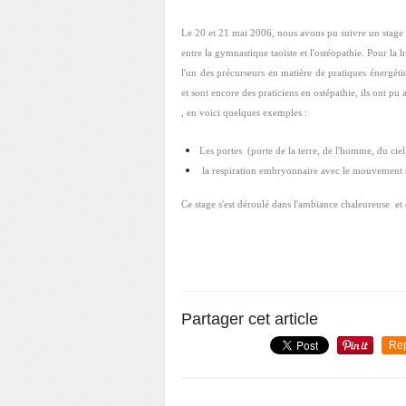
Le 20 et 21 mai 2006, nous avons pu suivre un stage d
entre la gymnastique taoïste et l'ostéopathie. Pour la
l'un des précurseurs en matière de pratiques énergét
et sont encore des praticiens en ostépathie, ils ont pu
, en voici quelques exemples :
Les portes (porte de la terre, de l'homme, du cie
la respiration embryonnaire avec le mouvement r
Ce stage s'est déroulé dans l'ambiance chaleureuse et
Partager cet article
Re