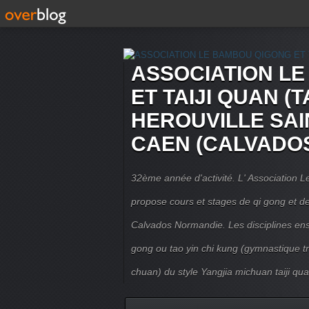
ASSOCIATION L
ET TAIJI QUAN (T
HEROUVILLE SAI
CAEN (CALVADO
32ème année d'activité. L' Association
propose cours et stages de qi gong et de 
Calvados Normandie. Les disciplines ense
gong ou tao yin chi kung (gymnastique trad
chuan) du style Yangjia michuan taiji qua