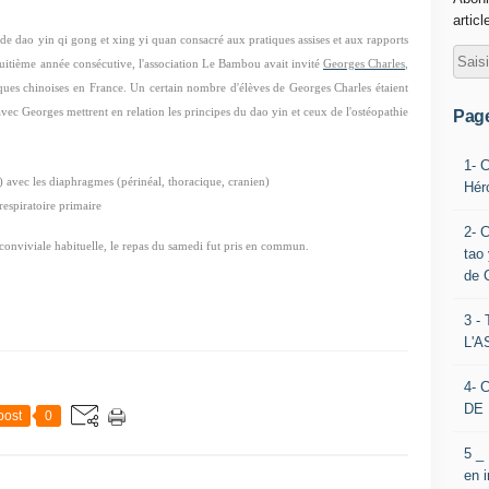
articl
e dao yin qi gong et xing yi quan consacré aux pratiques assises et aux rapports
 huitième année consécutive, l'association Le Bambou avait invité
Georges Charles
,
iques chinoises en France. Un certain nombre d'élèves de Georges Charles étaient
 avec Georges mettrent en relation les principes du dao yin et ceux de l'ostéopathie
Pag
1- 
l) avec les diaphragmes (périnéal, thoracique, cranien)
Hér
espiratoire primaire
2- 
 conviviale habituelle, le repas du samedi fut pris en commun.
tao 
de 
3 
L'
4- 
DE 
post
0
5 _
en 