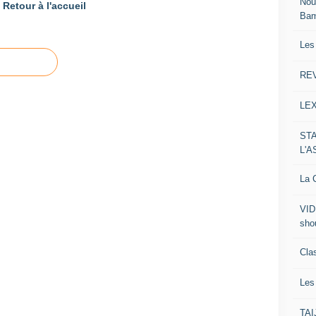
Nou
Retour à l'accueil
Ba
Les
RE
LE
ST
L'
La C
VID
sho
Clas
Le
TA