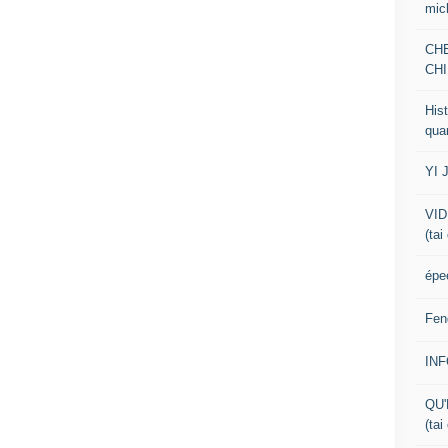
mic
CH
CHI
Hist
qua
YI 
VID
(tai
épe
Fen
IN
QU'
(tai