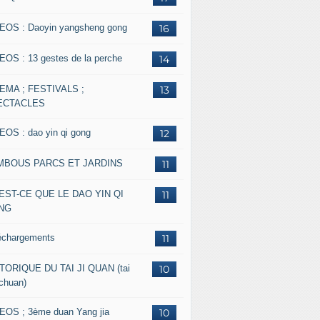
EOS : Daoyin yangsheng gong
16
EOS : 13 gestes de la perche
14
EMA ; FESTIVALS ;
13
ECTACLES
EOS : dao yin qi gong
12
MBOUS PARCS ET JARDINS
11
EST-CE QUE LE DAO YIN QI
11
NG
échargements
11
TORIQUE DU TAI JI QUAN (tai
10
 chuan)
EOS ; 3ème duan Yang jia
10