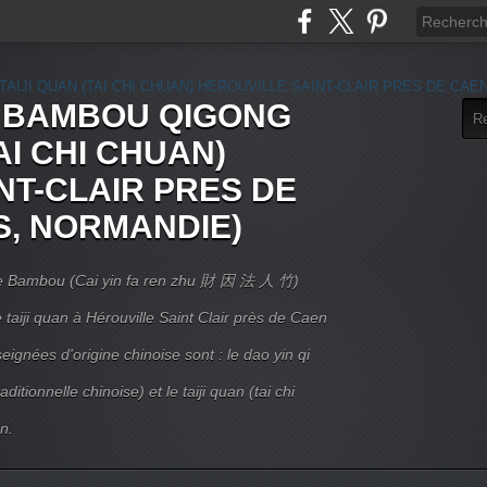
E BAMBOU QIGONG
AI CHI CHUAN)
NT-CLAIR PRES DE
S, NORMANDIE)
 Le Bambou (Cai yin fa ren zhu 財 因 法 人 竹)
taiji quan à Hérouville Saint Clair près de Caen
ignées d'origine chinoise sont : le dao yin qi
itionnelle chinoise) et le taiji quan (tai chi
n.