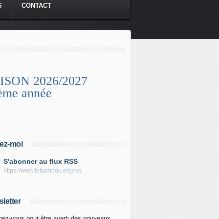
S
CONTACT
ISON 2026/2027
ème année
ez-moi
S'abonner au flux RSS
https://www.lebambou.org/rss
letter
ez-vous pour être averti des nouveaux