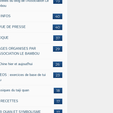
velles du blog de l'Association Le
73
mbou
 INFOS
40
VUE DE PRESSE
40
XIQUE
37
AGES ORGANISES PAR
29
ASSOCIATION LE BAMBOU
hine hier et aujoud'hui
26
EOS : exercices de base de tui
23
u
siques du taiji quan
18
s RECETTES
17
IJI QUAN ET SYMBOLISME
17