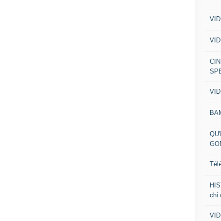
VID
VID
CIN
SP
VID
BA
QU'
GO
Tél
HIS
chi
VID