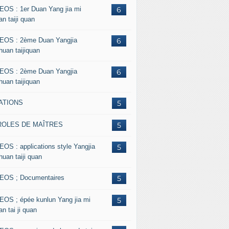
EOS : 1er Duan Yang jia mi
6
n taiji quan
EOS : 2ème Duan Yangjia
6
huan taijiquan
EOS : 2ème Duan Yangjia
6
huan taijiquan
ATIONS
5
ROLES DE MAÎTRES
5
EOS : applications style Yangjia
5
huan taiji quan
EOS ; Documentaires
5
EOS ; épée kunlun Yang jia mi
5
n tai ji quan