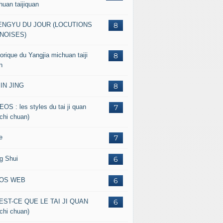
huan taijiquan
ENGYU DU JOUR (LOCUTIONS
8
NOISES)
orique du Yangjia michuan taiji
8
n
JIN JING
8
EOS : les styles du tai ji quan
7
 chi chuan)
e
7
g Shui
6
FOS WEB
6
EST-CE QUE LE TAI JI QUAN
6
 chi chuan)