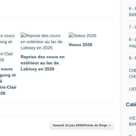
6 -
BA
7 -
8 -
Voeux 2026
mag
Reprise des cours en
9 -
extérieur au lac de
 cours
Lebisey en 2026
CH
 gong et
CH
 à
int-Clair
LIE
026
Caté
VIE
BA
Samedi 10 juin 2006/Pointe du Siège