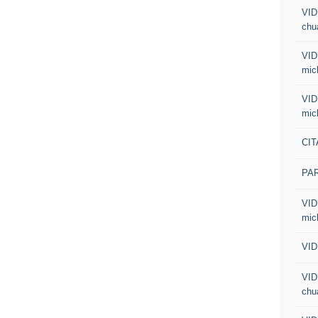
VID
chua
VID
mic
VID
mic
CIT
PA
VID
mic
VID
VID
chua