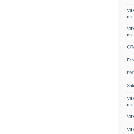
VID
mic
VID
mic
CIT
Fen
PA
Sab
VID
mic
VID
VID