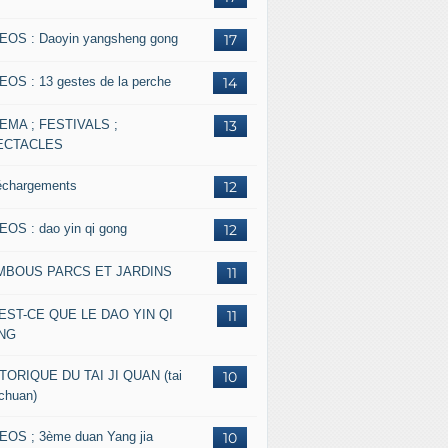
EOS : Daoyin yangsheng gong
17
EOS : 13 gestes de la perche
14
EMA ; FESTIVALS ;
13
ECTACLES
échargements
12
EOS : dao yin qi gong
12
MBOUS PARCS ET JARDINS
11
EST-CE QUE LE DAO YIN QI
11
NG
TORIQUE DU TAI JI QUAN (tai
10
 chuan)
EOS ; 3ème duan Yang jia
10