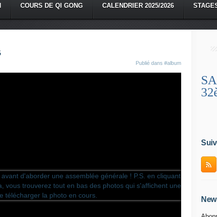
N
COURS DE QI GONG
CALENDRIER 2025/2026
STAGE
G
Publié dans
#album
SA
32
Suiv
News
Abonn