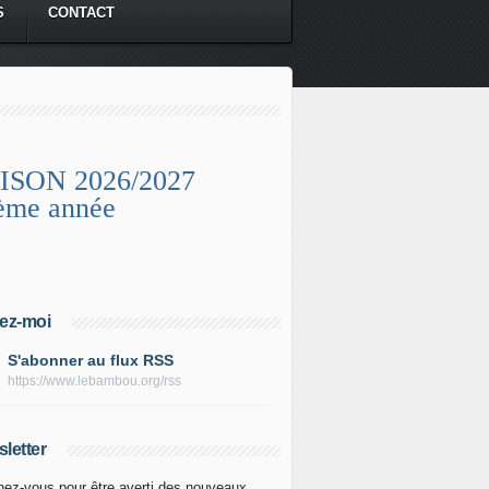
S
CONTACT
ISON 2026/2027
ème année
ez-moi
S'abonner au flux RSS
https://www.lebambou.org/rss
letter
ez-vous pour être averti des nouveaux