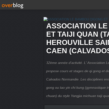
ASSOCIATION L
ET TAIJI QUAN (T
HEROUVILLE SAI
CAEN (CALVADO
32ème année d'activité. L' Association
propose cours et stages de qi gong et de 
Calvados Normandie. Les disciplines ense
gong ou tao yin chi kung (gymnastique trad
chuan) du style Yangjia michuan taiji qua