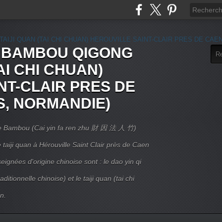
E BAMBOU QIGONG
AI CHI CHUAN)
NT-CLAIR PRES DE
S, NORMANDIE)
 Le Bambou (Cai yin fa ren zhu 財 因 法 人 竹)
taiji quan à Hérouville Saint Clair près de Caen
ignées d'origine chinoise sont : le dao yin qi
itionnelle chinoise) et le taiji quan (tai chi
n.