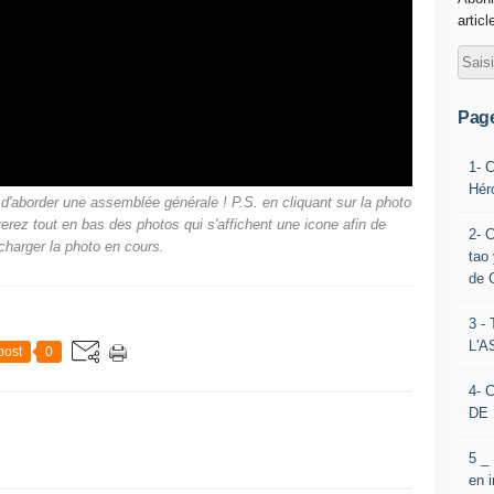
articl
Pag
1- 
Hér
d'aborder une assemblée générale ! P.S. en cliquant sur la photo
erez tout en bas des photos qui s'affichent une icone afin de
2- 
charger la photo en cours.
tao 
de 
3 
L'
post
0
4- 
DE 
5 _
en 