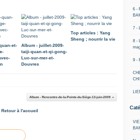
6 -
BA
7 -
Top articles : Yang
Sheng ; nourrir la vie
8 -
-quan-et-
Album - juillet-2009-
mag
e-
taiji-quan-et-qi-gong-
avec-
Luc-sur-mer-et-
9 -
in
Douvres
CH
CH
LIE
Album - Rencontre-de-la-Pointe-du-Siège-13-juin-2009
Caté
Retour à l'accueil
VIE
BA