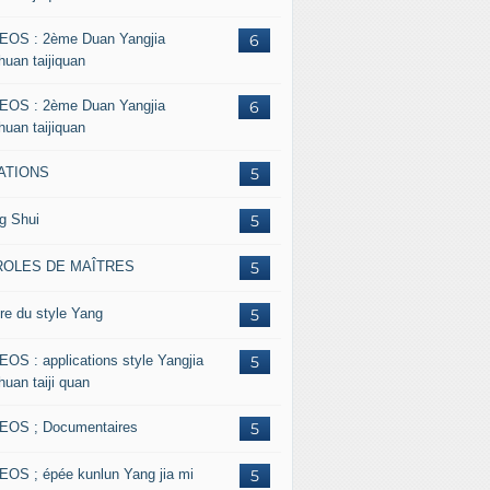
EOS : 2ème Duan Yangjia
6
huan taijiquan
EOS : 2ème Duan Yangjia
6
huan taijiquan
ATIONS
5
g Shui
5
ROLES DE MAÎTRES
5
re du style Yang
5
EOS : applications style Yangjia
5
huan taiji quan
EOS ; Documentaires
5
EOS ; épée kunlun Yang jia mi
5