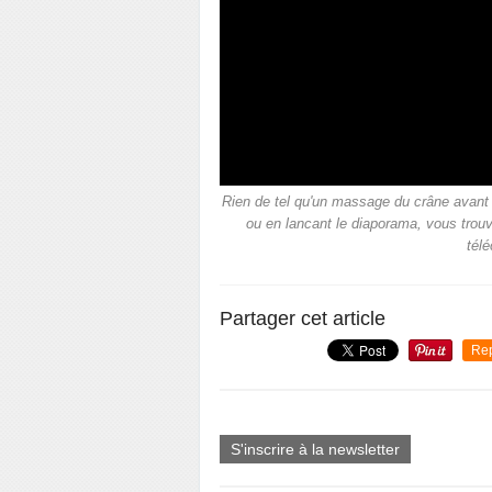
Rien de tel qu'un massage du crâne avant 
ou en lancant le diaporama, vous trouv
télé
Partager cet article
Re
S'inscrire à la newsletter