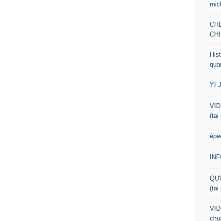
mic
CH
CHI
Hist
qua
YI 
VID
(tai
épe
IN
QU'
(tai
VID
chua