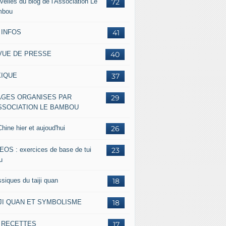
velles du blog de l'Association Le
72
mbou
 INFOS
41
VUE DE PRESSE
40
XIQUE
37
AGES ORGANISES PAR
29
ASSOCIATION LE BAMBOU
hine hier et aujoud'hui
26
EOS : exercices de base de tui
23
u
siques du taiji quan
18
IJI QUAN ET SYMBOLISME
18
s RECETTES
17