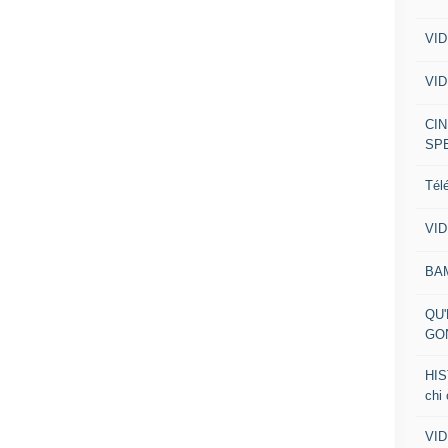
VID
VID
CIN
SP
Tél
VID
BA
QU'
GO
HIS
chi
VID