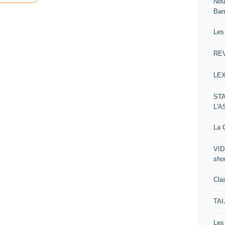
Nou
Ba
Les
RE
LE
ST
L'
La C
VID
sho
Clas
TA
Le