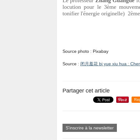
Le professeur
Zhang Guangde
fo
locution pour le 3ème mouve
tonifier l'énergie originelle) 2èm
Source photo : Pixabay
Source :
闭月羞花 bi yue xiu hua : Cheng
Partager cet article
Re
S'inscrire à la newsletter