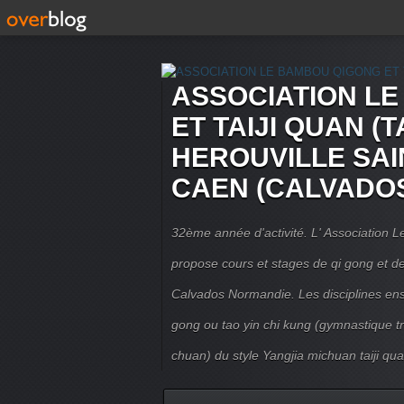
ASSOCIATION L
ET TAIJI QUAN (T
HEROUVILLE SAI
CAEN (CALVADO
32ème année d'activité. L' Association
propose cours et stages de qi gong et de 
Calvados Normandie. Les disciplines ense
gong ou tao yin chi kung (gymnastique trad
chuan) du style Yangjia michuan taiji qua