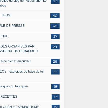
velles du blog de l'Association Le
73
mbou
 INFOS
40
VUE DE PRESSE
40
XIQUE
37
AGES ORGANISES PAR
29
ASSOCIATION LE BAMBOU
hine hier et aujoud'hui
26
EOS : exercices de base de tui
23
u
siques du taiji quan
18
s RECETTES
17
IJI QUAN ET SYMBOLISME
17