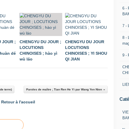
6 -
BA
7 -
8 -
 JOUR ;
CHENGYU DU JOUR ;
CHENGYU DU JOUR
mag
LOCUTIONS
LOCUTIONS
 huàn dé
CHINOISES ; hào yì
CHINOISES ; YI SHOU
9 -
wù láo
QI JIAN
CH
CH
LIE
de terre)
Paroles de maître ; Tian Ren He Yi par Wang Yen Nien
Caté
Retour à l'accueil
VIE
BA