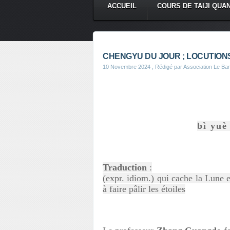
ACCUEIL
COURS DE TAIJI QUA
CHENGYU DU JOUR ; LOCUTIONS
10 Novembre 2024
, Rédigé par Association Le B
bì yuè
Traduction
:
(expr. idiom.) qui cache la Lune e
à faire pâlir les étoiles