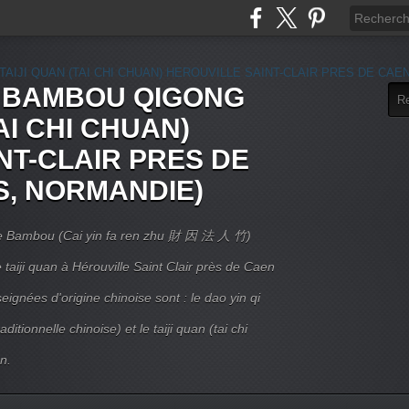
E BAMBOU QIGONG
AI CHI CHUAN)
NT-CLAIR PRES DE
S, NORMANDIE)
 Le Bambou (Cai yin fa ren zhu 財 因 法 人 竹)
taiji quan à Hérouville Saint Clair près de Caen
ignées d'origine chinoise sont : le dao yin qi
itionnelle chinoise) et le taiji quan (tai chi
n.