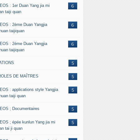
EOS : 1er Duan Yang jia mi
6
n taiji quan
EOS : 2ème Duan Yangjia
6
huan taijiquan
EOS : 2ème Duan Yangjia
6
huan taijiquan
ATIONS
5
ROLES DE MAÎTRES
5
EOS : applications style Yangjia
5
huan taiji quan
EOS ; Documentaires
5
EOS ; épée kunlun Yang jia mi
5
n tai ji quan