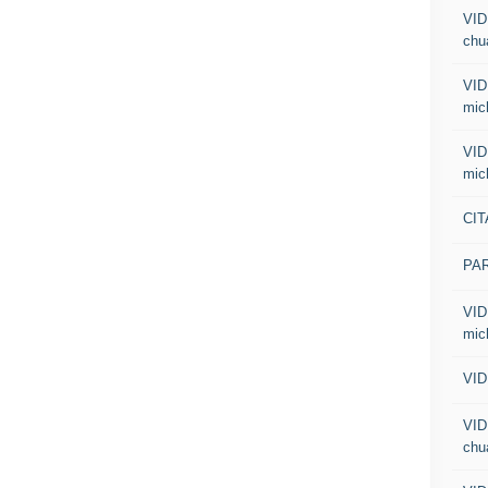
VID
chua
VID
mic
VID
mic
CIT
PA
VID
mic
VID
VID
chua