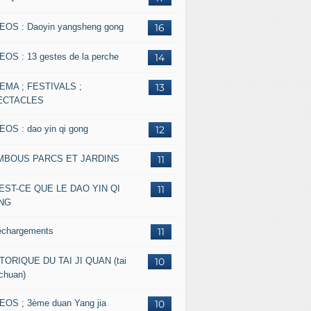
EOS : Daoyin yangsheng gong
16
EOS : 13 gestes de la perche
14
EMA ; FESTIVALS ;
13
ECTACLES
EOS : dao yin qi gong
12
MBOUS PARCS ET JARDINS
11
EST-CE QUE LE DAO YIN QI
11
NG
échargements
11
TORIQUE DU TAI JI QUAN (tai
10
 chuan)
EOS ; 3ème duan Yang jia
10