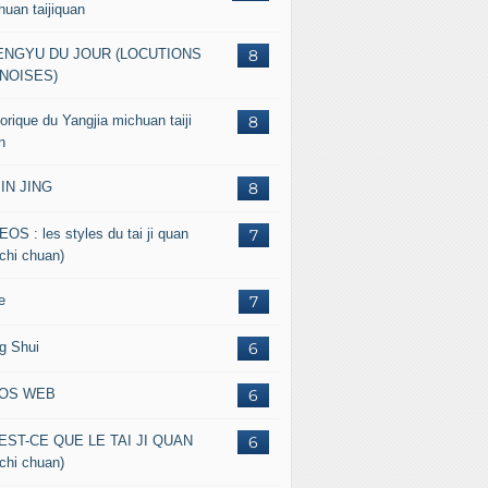
huan taijiquan
ENGYU DU JOUR (LOCUTIONS
8
NOISES)
orique du Yangjia michuan taiji
8
n
JIN JING
8
EOS : les styles du tai ji quan
7
 chi chuan)
e
7
g Shui
6
FOS WEB
6
EST-CE QUE LE TAI JI QUAN
6
 chi chuan)