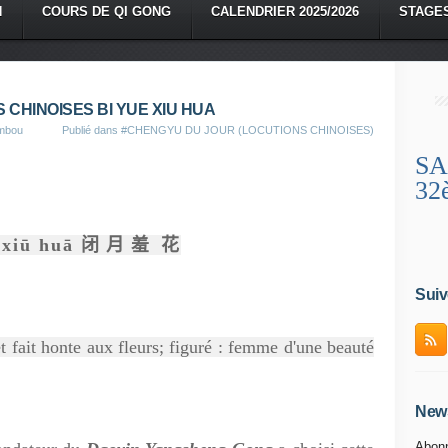
N
COURS DE QI GONG
CALENDRIER 2025/2026
STAGE
 CHINOISES BI YUE XIU HUA
ambou
Publié dans
#CHENGYU DU JOUR (LOCUTIONS CHINOISES)
SA
32
 xiū huā
闭
月
羞
花
Suiv
t fait honte aux fleurs; figuré : femme d'une beauté
News
Abonn