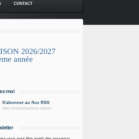
S
CONTACT
ISON 2026/2027
ème année
ez-moi
S'abonner au flux RSS
https://www.lebambou.org/rss
letter
ez-vous pour être averti des nouveaux