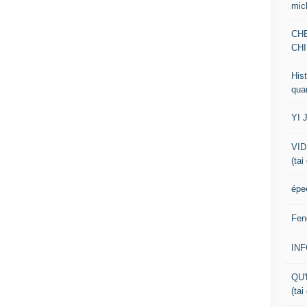
mic
CH
CHI
Hist
qua
YI 
VID
(tai
épe
Fen
IN
QU'
(tai