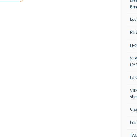
Nou
Ba
Les
RE
LE
ST
L'
La C
VID
sho
Clas
Le
TA