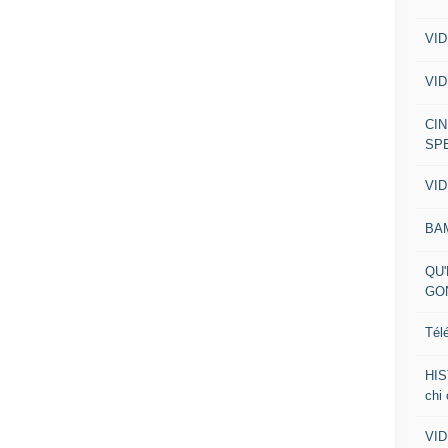
VID
VID
CIN
SP
VID
BA
QU'
GO
Tél
HIS
chi
VID