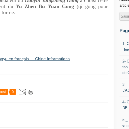
ndateur du
Daoyin Yangsheng Gong
a choisi cette
articl
ment du
Yu Zhen Bu Yuan Gong
(qi gong pour
e forme.
Pag
1- 
Hér
yu en français — Chine Informations
2- 
tao 
de 
3 
L'
post
0
4- 
DE 
5 _
en 