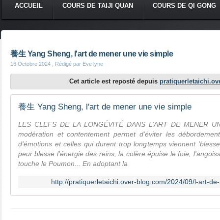
ACCUEIL
COURS DE TAIJI QUAN
COURS DE QI GONG
養生 Yang Sheng, l'art de mener une vie simple
16 Octobre 2024
, Rédigé par Eve lyne
Cet article est reposté depuis
pratiquerletaichi.o
養生 Yang Sheng, l'art de mener une vie simple
LES CLEFS DE LA LONGÉVITÉ DANS L’ART DE MENER UNE 
modération et contentement permet d’éviter les débordemen
d'émotions et celles qui durent trop longtemps viennent 'blesse
peur blesse l'énergie des reins, la colère épuise le foie, l'angoiss
touche le Poumon... En adoptant la
http://pratiquerletaichi.over-blog.com/2024/09/l-art-d