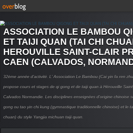
ASSOCIATION LE BAMBOU Q
ET TAIJI QUAN (TAI CHI CHUA
HEROUVILLE SAINT-CLAIR P
CAEN (CALVADOS, NORMAND
32ème année d'activité. L' Association Le Bambou (Cai yin fa ren
propose cours et stages de qi gong et de taiji quan à Hérouville Sain
Calvados Normandie. Les disciplines enseignées d'origine chinoise son
gong ou tao yin chi kung (gymnastique traditionnelle chinoise) et le tai
chuan) du style Yangjia michuan taiji quan.