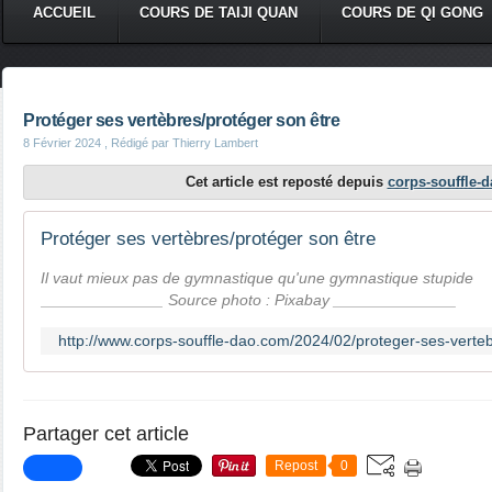
ACCUEIL
COURS DE TAIJI QUAN
COURS DE QI GONG
Protéger ses vertèbres/protéger son être
8 Février 2024
, Rédigé par Thierry Lambert
Cet article est reposté depuis
corps-souffle-
Protéger ses vertèbres/protéger son être
Il vaut mieux pas de gymnastique qu'une gymnastique stupide
______________ Source photo : Pixabay ______________
http://www.corps-souffle-dao.com/2024/02/proteger-ses-verteb
Partager cet article
Repost
0