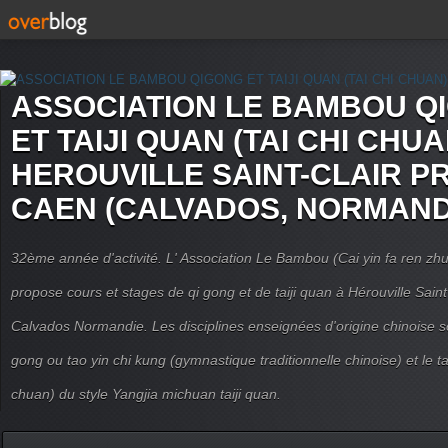
ASSOCIATION LE BAMBOU Q
ET TAIJI QUAN (TAI CHI CHUA
HEROUVILLE SAINT-CLAIR P
CAEN (CALVADOS, NORMAND
32ème année d'activité. L' Association Le Bambou (Cai yin fa ren
propose cours et stages de qi gong et de taiji quan à Hérouville Sain
Calvados Normandie. Les disciplines enseignées d'origine chinoise son
gong ou tao yin chi kung (gymnastique traditionnelle chinoise) et le tai
chuan) du style Yangjia michuan taiji quan.