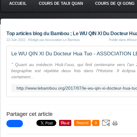
ACCUEIL
COURS DE TAIJI QUAN
COURS DE QI GONG
Top articles blog du Bambou ; Le WU QIN XI Du Docteur Hu
22 Juin 2022
, Rédigé par Association Le Bambou
Publié dans
#Nouve
Le WU QIN XI Du Docteur Hua Tuo - ASSOCIATION
" Quant au médecin Hoâ-t'ouo, qui finit centenaire vers l'an 
biographie est répétée deux fois dans l'Histoire. Il éclipsa 
certainem...
http://www.lebambou.org/2017/07/le-wu-qin-xi-docteur-hua-tu
Partager cet article
Repost
0