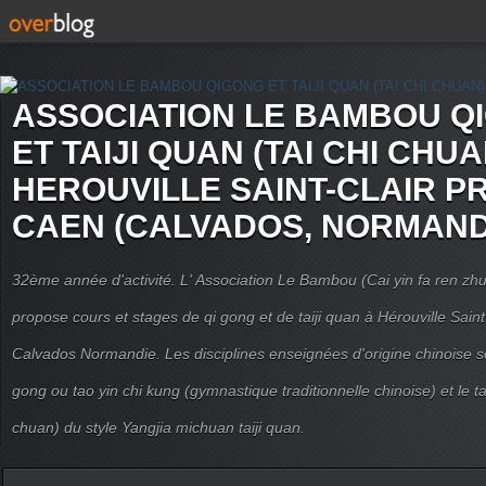
ASSOCIATION LE BAMBOU Q
ET TAIJI QUAN (TAI CHI CHUA
HEROUVILLE SAINT-CLAIR P
CAEN (CALVADOS, NORMAND
32ème année d'activité. L' Association Le Bambou (Cai yin fa ren
propose cours et stages de qi gong et de taiji quan à Hérouville Sain
Calvados Normandie. Les disciplines enseignées d'origine chinoise son
gong ou tao yin chi kung (gymnastique traditionnelle chinoise) et le tai
chuan) du style Yangjia michuan taiji quan.