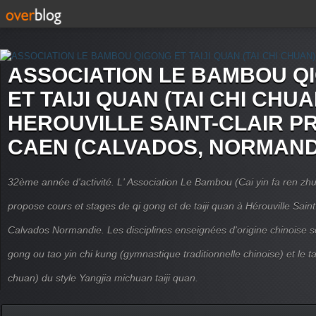
ASSOCIATION LE BAMBOU Q
ET TAIJI QUAN (TAI CHI CHUA
HEROUVILLE SAINT-CLAIR P
CAEN (CALVADOS, NORMAND
32ème année d'activité. L' Association Le Bambou (Cai yin fa ren
propose cours et stages de qi gong et de taiji quan à Hérouville Sain
Calvados Normandie. Les disciplines enseignées d'origine chinoise son
gong ou tao yin chi kung (gymnastique traditionnelle chinoise) et le tai
chuan) du style Yangjia michuan taiji quan.