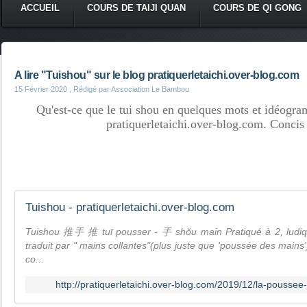
ACCUEIL
COURS DE TAIJI QUAN
COURS DE QI GONG
A lire "Tuishou" sur le blog pratiquerletaichi.over-blog.com
15 Février 2020
, Rédigé par Association Le Bambou
Qu'est-ce que le tui shou en quelques mots et idéogram
pratiquerletaichi.over-blog.com. Concis 
Tuishou - pratiquerletaichi.over-blog.com
Tuishou 推手 推 tuī pousser - 手 shŏu main Pratiqué à 2, ludiqu
traduit par " mains collantes"(plus juste que 'poussée des mains'
co...
http://pratiquerletaichi.over-blog.com/2019/12/la-pousse