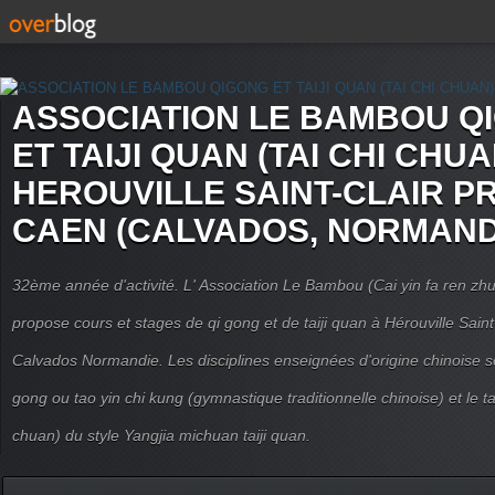
ASSOCIATION LE BAMBOU Q
ET TAIJI QUAN (TAI CHI CHUA
HEROUVILLE SAINT-CLAIR P
CAEN (CALVADOS, NORMAND
32ème année d'activité. L' Association Le Bambou (Cai yin fa ren
propose cours et stages de qi gong et de taiji quan à Hérouville Sain
Calvados Normandie. Les disciplines enseignées d'origine chinoise son
gong ou tao yin chi kung (gymnastique traditionnelle chinoise) et le tai
chuan) du style Yangjia michuan taiji quan.