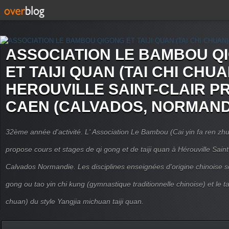
ASSOCIATION LE BAMBOU Q
ET TAIJI QUAN (TAI CHI CHUA
HEROUVILLE SAINT-CLAIR P
CAEN (CALVADOS, NORMAND
32ème année d'activité. L' Association Le Bambou (Cai yin fa ren
propose cours et stages de qi gong et de taiji quan à Hérouville Sain
Calvados Normandie. Les disciplines enseignées d'origine chinoise son
gong ou tao yin chi kung (gymnastique traditionnelle chinoise) et le tai
chuan) du style Yangjia michuan taiji quan.