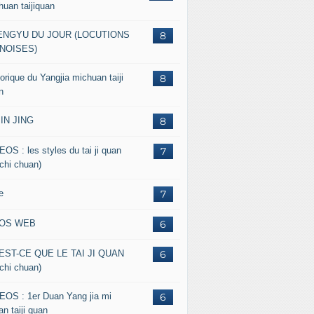
huan taijiquan
ENGYU DU JOUR (LOCUTIONS
8
NOISES)
orique du Yangjia michuan taiji
8
n
JIN JING
8
EOS : les styles du tai ji quan
7
 chi chuan)
e
7
FOS WEB
6
EST-CE QUE LE TAI JI QUAN
6
 chi chuan)
EOS : 1er Duan Yang jia mi
6
n taiji quan