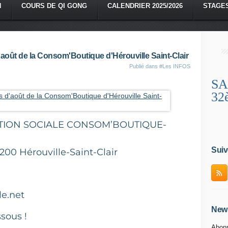
N
COURS DE QI GONG
CALENDRIER 2025/2026
STAGE
d'août de la Consom'Boutique d'Hérouville Saint-Clair
Publié dans
#Les INFOS
SA
32
ION SOCIALE CONSOM’BOUTIQUE-
Suiv
200 Hérouville-Saint-Clair
e.net
News
ssous !
Abonn