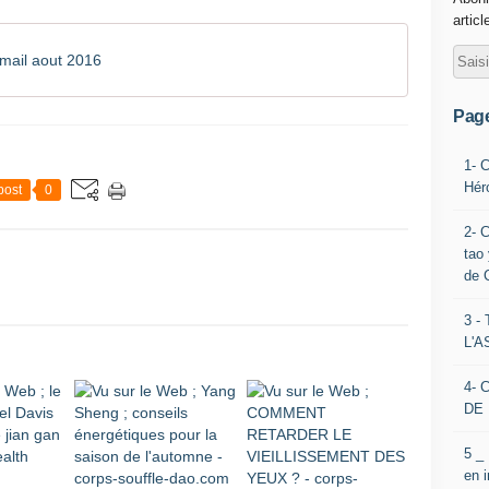
articl
mail aout 2016
Pag
1- 
Hér
post
0
2- 
tao 
de 
3 
L'
4- 
DE 
5 _
en 