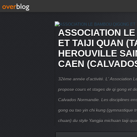
ASSOCIATION L
ET TAIJI QUAN (T
HEROUVILLE SAI
CAEN (CALVADO
32ème année d'activité. L' Association
propose cours et stages de qi gong et de 
Calvados Normandie. Les disciplines ense
gong ou tao yin chi kung (gymnastique trad
chuan) du style Yangjia michuan taiji qua