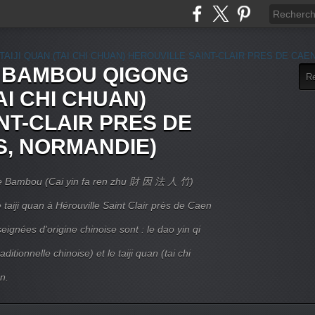
E BAMBOU QIGONG
AI CHI CHUAN)
NT-CLAIR PRES DE
S, NORMANDIE)
 Le Bambou (Cai yin fa ren zhu 財 因 法 人 竹)
taiji quan à Hérouville Saint Clair près de Caen
ignées d'origine chinoise sont : le dao yin qi
itionnelle chinoise) et le taiji quan (tai chi
n.