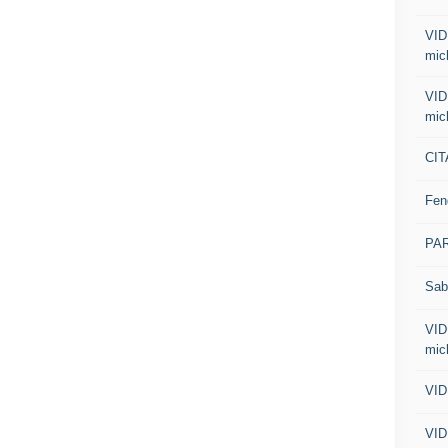
VID
mic
VID
mic
CIT
Fen
PA
Sab
VID
mic
VID
VID