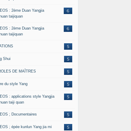
EOS : 2ème Duan Yangjia
6
huan taijiquan
EOS : 2ème Duan Yangjia
6
huan taijiquan
ATIONS
5
g Shui
5
ROLES DE MAÎTRES
5
re du style Yang
5
EOS : applications style Yangjia
5
huan taiji quan
EOS ; Documentaires
5
EOS ; épée kunlun Yang jia mi
5