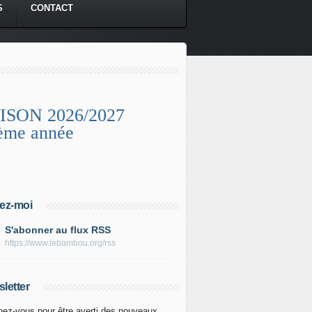
S
CONTACT
ISON 2026/2027
ème année
ez-moi
S'abonner au flux RSS
https://www.lebambou.org/rss
letter
ez-vous pour être averti des nouveaux