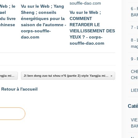
Web ; le
Vu sur le Web ; Yang
6 -
ael
Sheng ; conseils
Vu sur le Web ;
BA
du livre
énergétiques pour la
COMMENT
 chinese
saison de l'automne -
RETARDER LE
7 -
corps-souffle-
VIEILLISSEMENT DES
dao.com
YEUX ? - corps-
8 -
souffle-dao.com
mag
9 -
CH
Ji ben dong zuo tui shou n°2 (partie 2) style Yangjia michuan taiji quan
Ji ben dong zuo tui shou n°6 (partie 2) style Yangjia michuan taiji quan
CH
Retour à l'accueil
LIE
Caté
VIE
BA