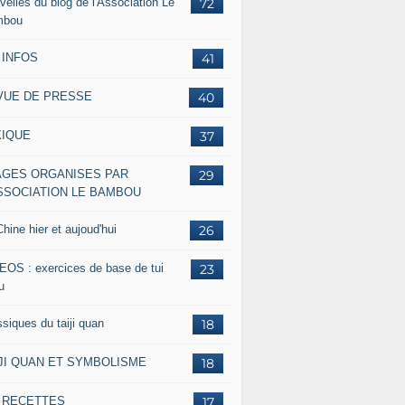
velles du blog de l'Association Le
72
mbou
 INFOS
41
VUE DE PRESSE
40
XIQUE
37
AGES ORGANISES PAR
29
ASSOCIATION LE BAMBOU
hine hier et aujoud'hui
26
EOS : exercices de base de tui
23
u
siques du taiji quan
18
IJI QUAN ET SYMBOLISME
18
s RECETTES
17