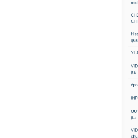
mic
CH
CHI
Hist
qua
YI 
VID
(tai
épe
IN
QU'
(tai
VID
chua