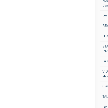
Nou
Ba
Les
RE
LE
ST
L'
La C
VID
sho
Clas
TA
Le