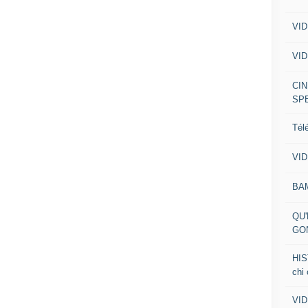
VID
VID
CIN
SP
Tél
VID
BA
QU'
GO
HIS
chi
VID