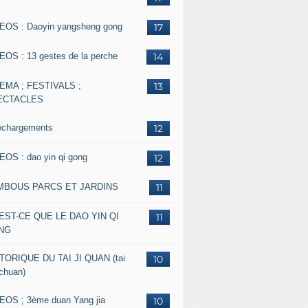
EOS : Daoyin yangsheng gong
17
EOS : 13 gestes de la perche
14
EMA ; FESTIVALS ;
13
ECTACLES
échargements
12
EOS : dao yin qi gong
12
MBOUS PARCS ET JARDINS
11
EST-CE QUE LE DAO YIN QI
11
NG
TORIQUE DU TAI JI QUAN (tai
10
 chuan)
EOS ; 3ème duan Yang jia
10