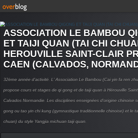
ASSOCIATION LE BAMBOU Q
ET TAIJI QUAN (TAI CHI CHUA
HEROUVILLE SAINT-CLAIR P
CAEN (CALVADOS, NORMAND
32ème année d'activité. L' Association Le Bambou (Cai yin fa ren
propose cours et stages de qi gong et de taiji quan à Hérouville Sain
Calvados Normandie. Les disciplines enseignées d'origine chinoise son
gong ou tao yin chi kung (gymnastique traditionnelle chinoise) et le tai
chuan) du style Yangjia michuan taiji quan.