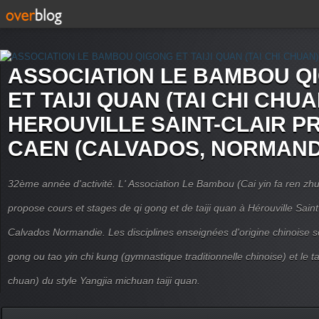
ASSOCIATION LE BAMBOU Q
ET TAIJI QUAN (TAI CHI CHUA
HEROUVILLE SAINT-CLAIR P
CAEN (CALVADOS, NORMAND
32ème année d'activité. L' Association Le Bambou (Cai yin fa ren
propose cours et stages de qi gong et de taiji quan à Hérouville Sain
Calvados Normandie. Les disciplines enseignées d'origine chinoise son
gong ou tao yin chi kung (gymnastique traditionnelle chinoise) et le tai
chuan) du style Yangjia michuan taiji quan.