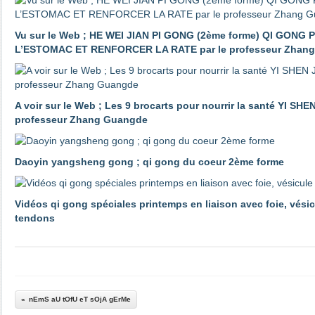
Vu sur le Web ; HE WEI JIAN PI GONG (2ème forme) QI GON
L’ESTOMAC ET RENFORCER LA RATE par le professeur Zhan
A voir sur le Web ; Les 9 brocarts pour nourrir la santé YI SHE
professeur Zhang Guangde
Daoyin yangsheng gong ; qi gong du coeur 2ème forme
Vidéos qi gong spéciales printemps en liaison avec foie, vésicu
tendons
nEmS aU tOfU eT sOjA gErMe