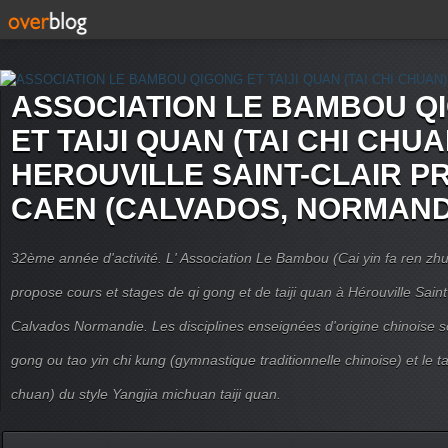
ASSOCIATION LE BAMBOU Q
ET TAIJI QUAN (TAI CHI CHUA
HEROUVILLE SAINT-CLAIR P
CAEN (CALVADOS, NORMAND
32ème année d'activité. L' Association Le Bambou (Cai yin fa ren
propose cours et stages de qi gong et de taiji quan à Hérouville Sain
Calvados Normandie. Les disciplines enseignées d'origine chinoise son
gong ou tao yin chi kung (gymnastique traditionnelle chinoise) et le tai
chuan) du style Yangjia michuan taiji quan.