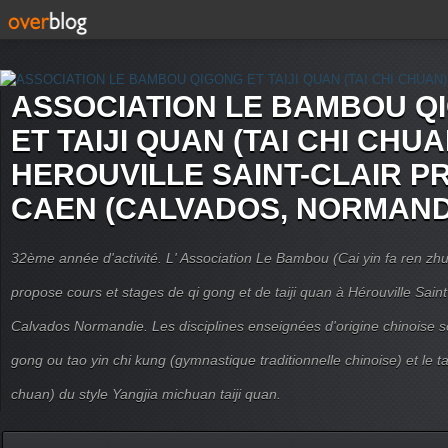
ASSOCIATION LE BAMBOU Q
ET TAIJI QUAN (TAI CHI CHUA
HEROUVILLE SAINT-CLAIR P
CAEN (CALVADOS, NORMAND
32ème année d'activité. L' Association Le Bambou (Cai yin fa ren
propose cours et stages de qi gong et de taiji quan à Hérouville Sain
Calvados Normandie. Les disciplines enseignées d'origine chinoise son
gong ou tao yin chi kung (gymnastique traditionnelle chinoise) et le tai
chuan) du style Yangjia michuan taiji quan.