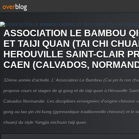
ASSOCIATION LE BAMBOU Q
ET TAIJI QUAN (TAI CHI CHUA
HEROUVILLE SAINT-CLAIR P
CAEN (CALVADOS, NORMAND
32ème année d'activité. L' Association Le Bambou (Cai yin fa ren
propose cours et stages de qi gong et de taiji quan à Hérouville Sain
Calvados Normandie. Les disciplines enseignées d'origine chinoise son
gong ou tao yin chi kung (gymnastique traditionnelle chinoise) et le tai
chuan) du style Yangjia michuan taiji quan.