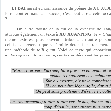
LI BAI
aurait eu connaissance du poème de
XU XUA
le rencontrer mais sans succès, c'est peut-être à cette occ
?
Un autre
taoïste de la fin de la dynastie de T
attribue également un texte à
XU XUANPING
, le «
Chan
même texte est plus souvent attribué à un autre pers
celui-ci a prétendu que sa famille détenait et transmetta
une méthode de
taiji quan
. Voici ce texte qui appartien
«
classiques du taiji quan
», ces textes décrivent les princ
"
Parer, tirer vers l'arrière, faire pression en avant et 
monde (connaissent ces technique
Sur dix experts, dix ne le connaissen
Si l'on peut être léger, agile, dur et 
On peut sans problème adhérer, lier, coller
Les (mouvements) tordre, tordre vers le bas, donner un
coup d'épaule, sont encore plus merve