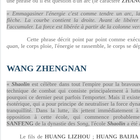
une phrase où il est question d'un arc (le caractère
ZHAN
«
Emmagasiner l'énergie c'est comme tendre un arc, la 
flèche. La courbe contient la droite. Avant de libérer 
l'accumuler. La force est libérée à partir de la colonne ver
Cette phrase décrit point par point comme exécut
quan
, le corps ploie, l'énergie se rassemble, le corps se dép
WANG ZHENGNAN
«
Shaolin
est célèbre dans tout l'empire pour la bravour
technique de combat qui consiste principalement à lutter
pourquoi ce dernier peut parfois l'emporter. Mais il existe
ésotérique, qui a pour principe de neutraliser la force dyn
tranquillité. Dans la lutte, ils jettent immédiatement à
opposition à cette école, qui commence probablem
SANFENG
de la dynastie des
Song
, l'école
Shaolin
a été
Le fils de
HUANG LIZHOU
;
HUANG BAIJIA