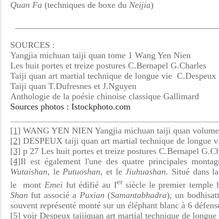
Quan Fa
(techniques de boxe du
Neijia
)
______________________________________________
SOURCES :
Yangjia michuan taiji quan tome 1 Wang Yen Nien
Les huit portes et treize postures C.Bernapel G.Charles
Taiji quan art martial technique de longue vie C.Despeux
Taiji quan T.Dufresnes et J.Nguyen
Anthologie de la poésie chinoise classique Gallimard
Sources photos : Istockphoto.com
[1]
WANG YEN NIEN Yangjia michuan taiji quan volume
[2]
DESPEUX taiji quan art martial technique de longue v
[3]
p 27 Les huit portes et treize postures C.Bernapel G.
[4]
Il est également l'une des quatre principales montag
Wutaishan
, le
Putuoshan
, et le
Jiuhuashan
. Situé dans l
er
le mont
Emei
fut édifié au I
siècle le premier temple 
Shan
fut associé a
Puxian
(
Samantabhadra
), un bodhisat
souvent représenté monté sur un éléphant blanc à 6 défen
[5]
voir Despeux taijiquan art martial technique de longue 