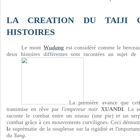
LA CREATION DU TAIJI 
HISTOIRES
Le mont
W
uda
ng
est considéré comme le berceau 
deux histoires différentes sont racontées au sujet de
La première avance que cett
transmise en rêve par
l'empereur noir
XUANDI
. La s
raconte le combat entre un oiseau (une pie) et un serp
combat grâce à ces mouvements curvilignes. Ceci démon
l
a suprématie de la souplesse sur la rigidité et l'importan
du
Yang
.