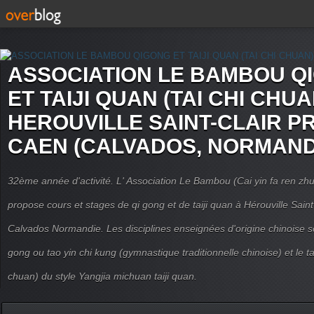
ASSOCIATION LE BAMBOU Q
ET TAIJI QUAN (TAI CHI CHUA
HEROUVILLE SAINT-CLAIR P
CAEN (CALVADOS, NORMAND
32ème année d'activité. L' Association Le Bambou (Cai yin fa ren
propose cours et stages de qi gong et de taiji quan à Hérouville Sain
Calvados Normandie. Les disciplines enseignées d'origine chinoise son
gong ou tao yin chi kung (gymnastique traditionnelle chinoise) et le tai
chuan) du style Yangjia michuan taiji quan.