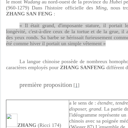
le mont
Wudang
au nord-ouest de la province du
Hubei
pe
(960-1279) Dans l'histoire officielle des
Ming
, nous tr
ZHANG SAN FENG
:
« Il était grand, d'imposante stature, il portait 
longévité, c'est-à-dire ceux de la tortue et de la grue, il 
des yeux ronds. Sa barbe se hérissait furieusement comme
été comme hiver il portait un simple vêtement »
La langue chinoise possède de nombreux homophon
caractères employés pour
ZHANG SANFENG
différent d
première proposition
[1]
a le sens de :
étendre, tendre
disposer, grand
. La partie d
l'idéogramme représente un 
chinois avec sa poignée mé
ZHANG
(Ricci 174)
(Wieger 87) L'ensemble de