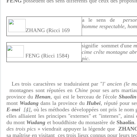
FENG
possédent des sens différents que ceux des proposi
a le sens de
perso
homme respectable, hom
ZHANG (Ricci 169
signifie sommet d'une
m
cime crête montagne abr
FENG (Ricci 1584)
pic
.
Les trois caractères se traduiraient par "
l' ancien (le ma
montagnes sont réputées en
Chine
pour ses arts marti
province du
Henan
, qui est le berceau de l'école
Shaolin
mont
Wudang
dans la province du
Hubei
, réputé pour se
E-mei
[4]
,
où les méthodes développées ont pris le nom
elles alliaient les principes "externes" et "internes", ainsi
du mont
Wudang
et bouddhiste du monastère de
Shaolin
.
des trois pics
» viendrait appuyer la légende que
ZHANG
sa maîtrise en visitant ces trois lieux connus pour leurs te