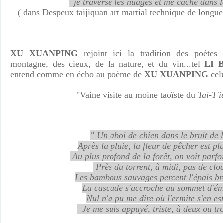
je traverse les nuages et me cache dans l
( dans Despeux taijiquan art martial technique de longue
XU XUANPING
rejoint ici la tradition des poètes
montagne, des cieux, de la nature, et du vin...tel
LI 
entend comme en écho au poème de
XU XUANPING
cel
"Vaine visite au moine taoïste du
Tai-T'
" Un aboi de chien dans le bruit de l
Après la pluie, la fleur de pêcher est pl
Au plus profond de la forêt, on voit parfoi
Près du torrent, à midi, pas de clo
Les bambous sauvages percent l'épais bro
La cascade s'accroche au sommet d'é
Nul n'a pu me dire où l'ermite s'en est
Je me suis appuyé, triste, à deux ou tro