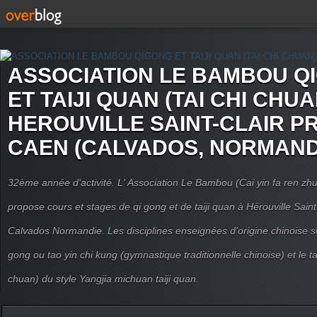
ASSOCIATION LE BAMBOU Q
ET TAIJI QUAN (TAI CHI CHUA
HEROUVILLE SAINT-CLAIR P
CAEN (CALVADOS, NORMAND
32ème année d'activité. L' Association Le Bambou (Cai yin fa ren
propose cours et stages de qi gong et de taiji quan à Hérouville Sain
Calvados Normandie. Les disciplines enseignées d'origine chinoise son
gong ou tao yin chi kung (gymnastique traditionnelle chinoise) et le tai
chuan) du style Yangjia michuan taiji quan.