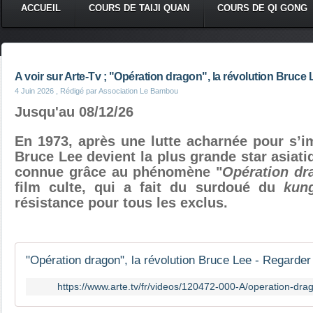
ACCUEIL
COURS DE TAIJI QUAN
COURS DE QI GONG
A voir sur Arte-Tv ; "Opération dragon", la révolution Bruce 
4 Juin 2026
, Rédigé par Association Le Bambou
Jusqu'au 08/12/26
En 1973, après une lutte acharnée pour s’
Bruce Lee
devient la plus grande star asiat
connue grâce au phénomène "
Opération dr
film culte, qui a fait du surdoué du
kung
résistance pour tous les exclus.
https://www.arte.tv/fr/videos/120472-000-A/operation-drag