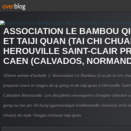
ASSOCIATION LE BAMBOU Q
ET TAIJI QUAN (TAI CHI CHUA
HEROUVILLE SAINT-CLAIR P
CAEN (CALVADOS, NORMAND
32ème année d'activité. L' Association Le Bambou (Cai yin fa ren
propose cours et stages de qi gong et de taiji quan à Hérouville Sain
Calvados Normandie. Les disciplines enseignées d'origine chinoise son
gong ou tao yin chi kung (gymnastique traditionnelle chinoise) et le tai
chuan) du style Yangjia michuan taiji quan.