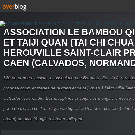
ASSOCIATION LE BAMBOU Q
ET TAIJI QUAN (TAI CHI CHUA
HEROUVILLE SAINT-CLAIR P
CAEN (CALVADOS, NORMAND
32ème année d'activité. L' Association Le Bambou (Cai yin fa ren
propose cours et stages de qi gong et de taiji quan à Hérouville Sain
Calvados Normandie. Les disciplines enseignées d'origine chinoise son
gong ou tao yin chi kung (gymnastique traditionnelle chinoise) et le tai
chuan) du style Yangjia michuan taiji quan.