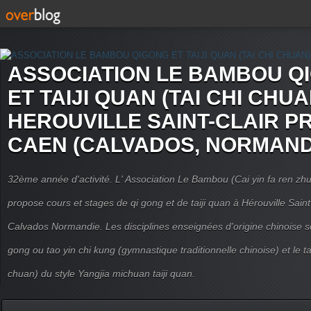
ASSOCIATION LE BAMBOU Q
ET TAIJI QUAN (TAI CHI CHUA
HEROUVILLE SAINT-CLAIR P
CAEN (CALVADOS, NORMAND
32ème année d'activité. L' Association Le Bambou (Cai yin fa ren
propose cours et stages de qi gong et de taiji quan à Hérouville Sain
Calvados Normandie. Les disciplines enseignées d'origine chinoise son
gong ou tao yin chi kung (gymnastique traditionnelle chinoise) et le tai
chuan) du style Yangjia michuan taiji quan.