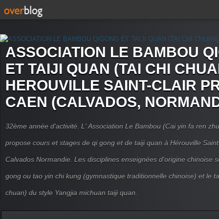
ASSOCIATION LE BAMBOU Q
ET TAIJI QUAN (TAI CHI CHUA
HEROUVILLE SAINT-CLAIR P
CAEN (CALVADOS, NORMAND
32ème année d'activité. L' Association Le Bambou (Cai yin fa ren
propose cours et stages de qi gong et de taiji quan à Hérouville Sain
Calvados Normandie. Les disciplines enseignées d'origine chinoise son
gong ou tao yin chi kung (gymnastique traditionnelle chinoise) et le tai
chuan) du style Yangjia michuan taiji quan.