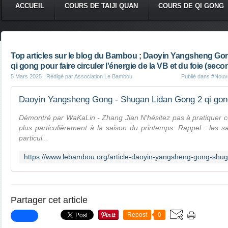
ACCUEIL
COURS DE TAIJI QUAN
COURS DE QI GONG
Top articles sur le blog du Bambou ; Daoyin Yangsheng Go
qi gong pour faire circuler l'énergie de la VB et du foie (sec
5 Mars 2025
, Rédigé par Association Le Bambou
Publié dans
#Nouve
Démontré par WaKaLin - Zhang Jian N'hésitez pas à pratiquer ce
plus particulièrement à la saison du printemps. Rappel : les s
particul...
Partager cet article
Repost
0