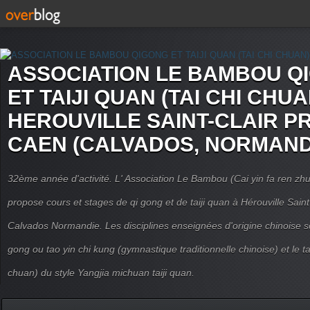
ASSOCIATION LE BAMBOU Q
ET TAIJI QUAN (TAI CHI CHUA
HEROUVILLE SAINT-CLAIR P
CAEN (CALVADOS, NORMAND
32ème année d'activité. L' Association Le Bambou (Cai yin fa ren
propose cours et stages de qi gong et de taiji quan à Hérouville Sain
Calvados Normandie. Les disciplines enseignées d'origine chinoise son
gong ou tao yin chi kung (gymnastique traditionnelle chinoise) et le tai
chuan) du style Yangjia michuan taiji quan.