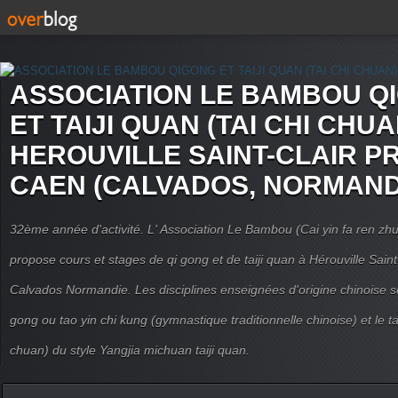
ASSOCIATION LE BAMBOU Q
ET TAIJI QUAN (TAI CHI CHUA
HEROUVILLE SAINT-CLAIR P
CAEN (CALVADOS, NORMAND
32ème année d'activité. L' Association Le Bambou (Cai yin fa ren
propose cours et stages de qi gong et de taiji quan à Hérouville Sain
Calvados Normandie. Les disciplines enseignées d'origine chinoise son
gong ou tao yin chi kung (gymnastique traditionnelle chinoise) et le tai
chuan) du style Yangjia michuan taiji quan.